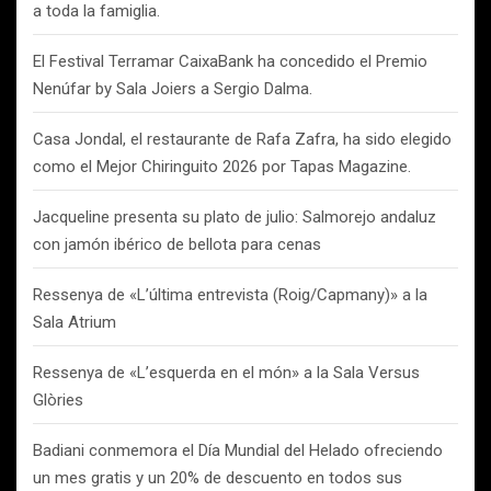
a toda la famiglia.
El Festival Terramar CaixaBank ha concedido el Premio
Nenúfar by Sala Joiers a Sergio Dalma.
Casa Jondal, el restaurante de Rafa Zafra, ha sido elegido
como el Mejor Chiringuito 2026 por Tapas Magazine.
Jacqueline presenta su plato de julio: Salmorejo andaluz
con jamón ibérico de bellota para cenas
Ressenya de «L’última entrevista (Roig/Capmany)» a la
Sala Atrium
Ressenya de «L’esquerda en el món» a la Sala Versus
Glòries
Badiani conmemora el Día Mundial del Helado ofreciendo
un mes gratis y un 20% de descuento en todos sus