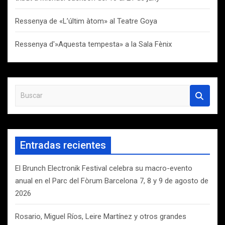
Ressenya de «L’últim àtom» al Teatre Goya
Ressenya d'»Aquesta tempesta» a la Sala Fènix
B
u
s
c
a
Entradas recientes
r
El Brunch Electronik Festival celebra su macro-evento
anual en el Parc del Fòrum Barcelona 7, 8 y 9 de agosto de
2026
Rosario, Miguel Ríos, Leire Martínez y otros grandes