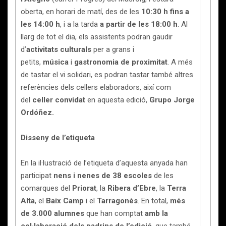
oberta, en horari de matí, des de les
10:30 h fins a
les 14:00 h
, i a la tarda
a partir de les 18:00 h
. Al
llarg de tot el dia, els assistents podran gaudir
d’
activitats culturals
per a grans i
petits,
música
i
gastronomia de proximitat
. A més
de tastar el vi solidari, es podran tastar també altres
referències dels cellers elaboradors, així com
del
celler convidat
en aquesta edició,
Grupo Jorge
Ordóñez.
Disseny de l’etiqueta
En la il·lustració de l’etiqueta d’aquesta anyada han
participat
nens i nenes de 38 escoles
de les
comarques del
Priorat
, la
Ribera d’Ebre
, la
Terra
Alta
, el
Baix Camp
i el
Tarragonès
. En total,
més
de 3.000 alumnes
que han comptat
amb la
col·laboració dels padrins de l’edició
, que també