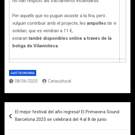
no han respost als tractaments estàndards.
Per aquells que no puguin assistir a la fira, però
vulguin contribuir amb el projecte, les
ampolles
de vi
solidari, que es vendran a 11 €,
estaran
també
disponibles online a través de la
botiga de Vilaviniteca
.
GASTRONOMIA
08/06/2025
Catacultural
Navegación
El mejor festival del año regresa! El Primavera Sound
de
Barcelona 2025 se celebrará del 4 al 8 de junio
entradas