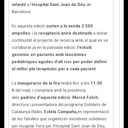
infantil
a l’
Hospital Sant Joan de Déu
de
Barcelona.
En aquesta edició
surten a la venda
2.500
ampolles
, i la
recaptació anirà destinada
a donar
continuïtat al projecte de recerca amb el qual es va
col·laborar ja en la passada edició:
l’estudi
genòmic en pacients amb leucèmies
pediàtriques agudes d’alt risc per poder definir
el millor pla terapèutic per a cada pacient
.
La
inauguració de la fira
tindrà lloc a les
11:30
h
del matí, i comptarà amb la presència
dels
padrins d’aquesta edició
:
Mercè Folch
,
directora i presentadora del programa
Solidaris
de
Catalunya Ràdio;
Estela Campaña,
en representació
de les famílies que organitzen iniciatives solidàries
per recaptar fons per l’Hospital Sant Joan de Déu;