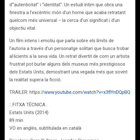
d’“autenticitat” i “identitat”. Un estudi íntim que obra una
finestra a l’excèntric món d’un home que acaba retratant
quelcom més universal – la cerca d’un significat i d’un
objectiu vital.
Un film intens i emotiu que parla sobre els límits de
l’autoria a través d’un personatge solitari que busca trobar
al·licients a la seva vida. Un retrat divertit de com un artista
frustrat pot burlar alguns dels museus més prestigiosos
dels Estats Units, demostrant una vegada més que sovint
la realitat supera la ficció.
TRAILER: https://
www.youtube.com/watch?v=x3flYnDQpBQ
:: FITXA TÈCNICA
Estats Units (2014)
89 min
VO en anglès, subtitulada en català