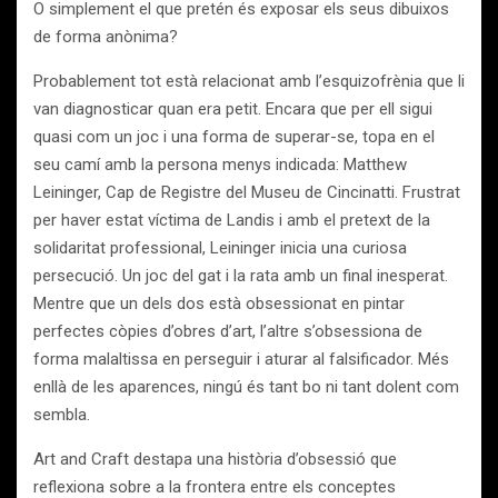
O simplement el que pretén és exposar els seus dibuixos
de forma anònima?
Probablement tot està relacionat amb l’esquizofrènia que li
van diagnosticar quan era petit. Encara que per ell sigui
quasi com un joc i una forma de superar-se, topa en el
seu camí amb la persona menys indicada: Matthew
Leininger, Cap de Registre del Museu de Cincinatti. Frustrat
per haver estat víctima de Landis i amb el pretext de la
solidaritat professional, Leininger inicia una curiosa
persecució. Un joc del gat i la rata amb un final inesperat.
Mentre que un dels dos està obsessionat en pintar
perfectes còpies d’obres d’art, l’altre s’obsessiona de
forma malaltissa en perseguir i aturar al falsificador. Més
enllà de les aparences, ningú és tant bo ni tant dolent com
sembla.
Art and Craft destapa una història d’obsessió que
reflexiona sobre a la frontera entre els conceptes