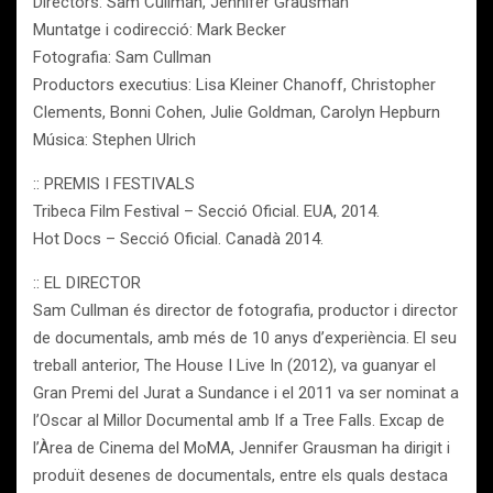
Directors: Sam Cullman, Jennifer Grausman
Muntatge i codirecció: Mark Becker
Fotografia: Sam Cullman
Productors executius: Lisa Kleiner Chanoff, Christopher
Clements, Bonni Cohen, Julie Goldman, Carolyn Hepburn
Música: Stephen Ulrich
:: PREMIS I FESTIVALS
Tribeca Film Festival – Secció Oficial. EUA, 2014.
Hot Docs – Secció Oficial. Canadà 2014.
:: EL DIRECTOR
Sam Cullman és director de fotografia, productor i director
de documentals, amb més de 10 anys d’experiència. El seu
treball anterior, The House I Live In (2012), va guanyar el
Gran Premi del Jurat a Sundance i el 2011 va ser nominat a
l’Oscar al Millor Documental amb If a Tree Falls. Excap de
l’Àrea de Cinema del MoMA, Jennifer Grausman ha dirigit i
produït desenes de documentals, entre els quals destaca