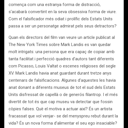
comença com una estranya forma de distracció,
s’acabarà convertint en la seva obsessiva forma de viure.
Com el falsificador més odiat i prolífic dels Estats Units
passa a ser un personatge admirat pels seus detractors?
Quan els directors del film van veure un article publicat al
The New York Times sobre Mark Landis es van quedar
molt intrigats: una persona que era capaç de copiar amb
tanta facilitat i perfecció quadres d’autors tant diferents
com Picasso, Louis Valtat o escenes religioses del segle
XV. Mark Landis havia anat guardant durant tretze anys
centenars de falsificacions. Algunes d’aquestes les havia
anat donant a diferents museus de tot el sud dels Estats
Units disfressat de capellà o de generós filantrop. I el més
divertit de tot és que cap museu va detectar que fossin
còpies falses. Què el motiva a actuar així? És un artista
fracassat que vol venjar- se del menyspreu rebut durant la
vida? És un nova forma d’alimentar el seu ego insaciable?