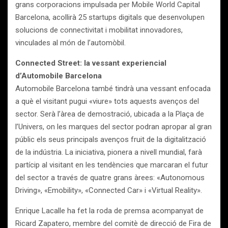
grans corporacions impulsada per Mobile World Capital
Barcelona, acollirà 25 startups digitals que desenvolupen
solucions de connectivitat i mobilitat innovadores,
vinculades al món de l’automòbil.
Connected Street: la vessant experiencial
d’Automobile Barcelona
Automobile Barcelona també tindrà una vessant enfocada
a què el visitant pugui «viure» tots aquests avenços del
sector. Serà l’àrea de demostració, ubicada a la Plaça de
l’Univers, on les marques del sector podran apropar al gran
públic els seus principals avenços fruit de la digitalització
de la indústria. La iniciativa, pionera a nivell mundial, farà
partícip al visitant en les tendències que marcaran el futur
del sector a través de quatre grans àrees: «Autonomous
Driving», «Emobility», «Connected Car» i «Virtual Reality».
Enrique Lacalle ha fet la roda de premsa acompanyat de
Ricard Zapatero, membre del comitè de direcció de Fira de