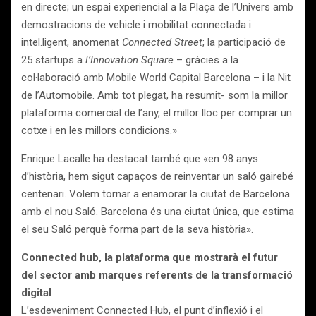
en directe; un espai experiencial a la Plaça de l’Univers amb
demostracions de vehicle i mobilitat connectada i
intel.ligent, anomenat
Connected Street
; la participació de
25 startups a
l’Innovation Square
– gràcies a la
col·laboració amb Mobile World Capital Barcelona – i la Nit
de l’Automobile. Amb tot plegat, ha resumit- som la millor
plataforma comercial de l’any, el millor lloc per comprar un
cotxe i en les millors condicions.»
Enrique Lacalle ha destacat també que «en 98 anys
d’història, hem sigut capaços de reinventar un saló gairebé
centenari. Volem tornar a enamorar la ciutat de Barcelona
amb el nou Saló. Barcelona és una ciutat única, que estima
el seu Saló perquè forma part de la seva història».
Connected hub, la plataforma que mostrarà el futur
del sector amb marques referents de la transformació
digital
L’esdeveniment Connected Hub, el punt d’inflexió i el