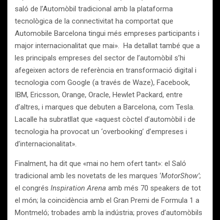
saló de l’Automòbil tradicional amb la plataforma
tecnològica de la connectivitat ha comportat que
Automobile Barcelona tingui més empreses participants i
major internacionalitat que mai». Ha detallat també que a
les principals empreses del sector de l’automòbil s’hi
afegeixen actors de referència en transformació digital i
tecnologia com Google (a través de Waze), Facebook,
IBM, Ericsson, Orange, Oracle, Hewlet Packard, entre
d’altres, i marques que debuten a Barcelona, com Tesla.
Lacalle ha subratllat que «aquest còctel d’automòbil i de
tecnologia ha provocat un ‘overbooking’ d’empreses i
d’internacionalitat».
Finalment, ha dit que «mai no hem ofert tant»: el Saló
tradicional amb les novetats de les marques ‘
MotorShow’
;
el congrés
Inspiration Arena
amb més 70 speakers de tot
el món; la coincidència amb el Gran Premi de Formula 1 a
Montmeló; trobades amb la indústria; proves d’automòbils