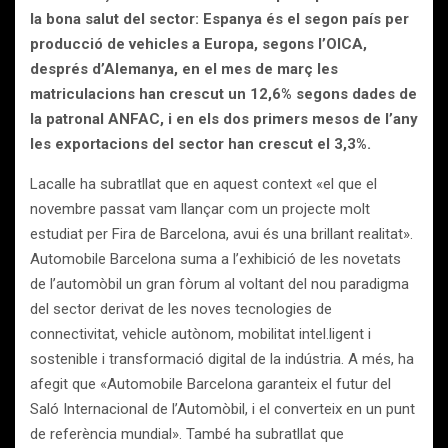
la bona salut del sector: Espanya és el segon país per
producció de vehicles a Europa, segons l’OICA,
després d’Alemanya, en el mes de març les
matriculacions han crescut un 12,6% segons dades de
la patronal ANFAC, i en els dos primers mesos de l’any
les exportacions del sector han crescut el 3,3%.
Lacalle ha subratllat que en aquest context «el que el
novembre passat vam llançar com un projecte molt
estudiat per Fira de Barcelona, avui és una brillant realitat».
Automobile Barcelona suma a l’exhibició de les novetats
de l’automòbil un gran fòrum al voltant del nou paradigma
del sector derivat de les noves tecnologies de
connectivitat, vehicle autònom, mobilitat intel.ligent i
sostenible i transformació digital de la indústria. A més, ha
afegit que «Automobile Barcelona garanteix el futur del
Saló Internacional de l’Automòbil, i el converteix en un punt
de referència mundial». També ha subratllat que