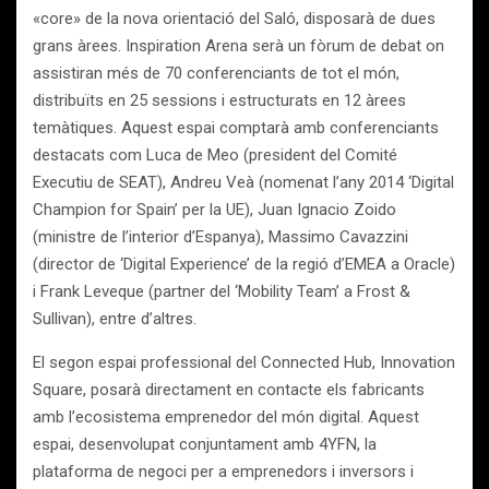
«core» de la nova orientació del Saló, disposarà de dues
grans àrees. Inspiration Arena serà un fòrum de debat on
assistiran més de 70 conferenciants de tot el món,
distribuïts en 25 sessions i estructurats en 12 àrees
temàtiques. Aquest espai comptarà amb conferenciants
destacats com Luca de Meo (president del Comité
Executiu de SEAT), Andreu Veà (nomenat l’any 2014 ‘Digital
Champion for Spain’ per la UE), Juan Ignacio Zoido
(ministre de l’interior d’Espanya), Massimo Cavazzini
(director de ‘Digital Experience’ de la regió d’EMEA a Oracle)
i Frank Leveque (partner del ‘Mobility Team’ a Frost &
Sullivan), entre d’altres.
El segon espai professional del Connected Hub, Innovation
Square, posarà directament en contacte els fabricants
amb l’ecosistema emprenedor del món digital. Aquest
espai, desenvolupat conjuntament amb 4YFN, la
plataforma de negoci per a emprenedors i inversors i