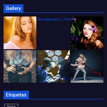
Gallery
Animalkingdom_FichaCine
Etiquetas
Música