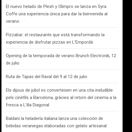
El nuevo helado de Plesh y Olimpro se lanza en Syra
Coffe una experiencia única para dar la bienvenida al
verano.
Pizzabar: el restaurante que está transformando la
experiencia de disfrutar pizzas en L’Empordà
Opening de la temporada de verano Brunch Electronik, 12
de julio
Ruta de Tapas del Raval del 9 al 12 de julio
Els dijous de juliol es converteixen en una cita ineludible
pels cinèfils a Barcelona, gràcies al retorn del cinema a la
fresca a L’illa Diagonal
Baldani la heladería italiana lanza una colección de
bebidas veraniegas elaboradas con gelato artesanal