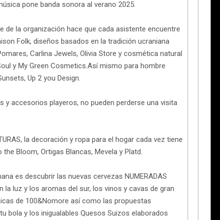
música pone banda sonora al verano 2025.
te de la organización hace que cada asistente encuentre
on Folk, diseños basados en la tradición ucraniana
ares, Carlina Jewels, Olivia Store y cosmética natural
 Soul y My Green Cosmetics.Así mismo para hombre
Sunsets, Up 2 you Design.
s y accesorios playeros, no pueden perderse una visita
RAS, la decoración y ropa para el hogar cada vez tiene
o the Bloom, Ortigas Blancas, Mevela y Platd.
semana es descubrir las nuevas cervezas NUMERADAS
la luz y los aromas del sur, los vinos y cavas de gran
nicas de 100&Nomore así como las propuestas
tu bola y los inigualables Quesos Suizos elaborados