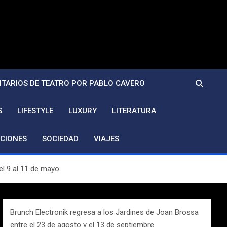
TARIOS DE TEATRO POR PABLO CAVERO
S
LIFESTYLE
LUXURY
LITERATURA
CIONES
SOCIEDAD
VIAJES
l 9 al 11 de mayo
Brunch Electronik regresa a los Jardines de Joan Brossa
entre el 23 de agosto y el 13 de septiembre