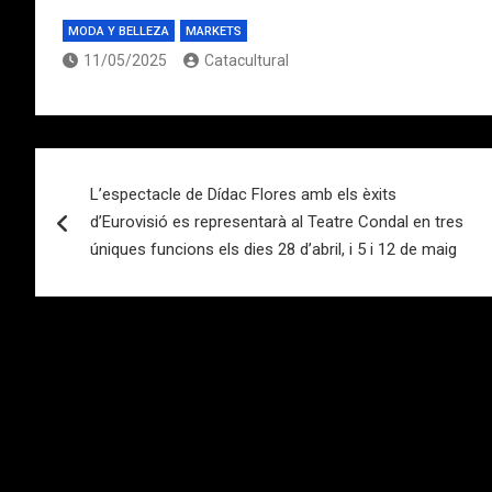
MODA Y BELLEZA
MARKETS
11/05/2025
Catacultural
Navegación
L’espectacle de Dídac Flores amb els èxits
de
d’Eurovisió es representarà al Teatre Condal en tres
entradas
úniques funcions els dies 28 d’abril, i 5 i 12 de maig