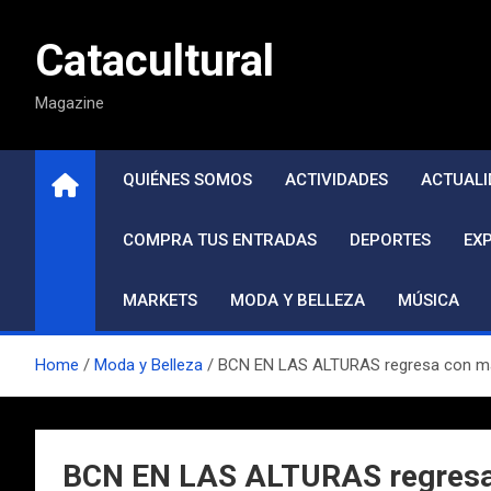
Saltar
al
Catacultural
contenido
Magazine
QUIÉNES SOMOS
ACTIVIDADES
ACTUALI
COMPRA TUS ENTRADAS
DEPORTES
EX
MARKETS
MODA Y BELLEZA
MÚSICA
Home
Moda y Belleza
BCN EN LAS ALTURAS regresa con más 
BCN EN LAS ALTURAS regresa 