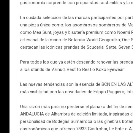
gastronomía sorprende con propuestas sostenibles y la 
La cuidada selección de las marcas participantes por par
una pieza única como: los asombrosos sombreros de Mais
como Mea Sunt, joyas y bisutería premium como Noemi Pom
artesanal de la mano de Botanika World Geografika, One
destacan las icónicas prendas de Scuderia Sette, Seven 
Para todos los que ya estén deseando renovar las prenda
a los stands de Valnud, Rest to Rest ó Koko Eyewear.
Las nuevas tendencias son la esencia de BCN EN LAS ALTU
más visibilidad con las novedades de Filippo Ruggiero, Int
Una razón más para no perderse el planazo del fin de 
ANDALUCIA de Alhambra de edición limitada, inspiradas en 
personalidad de Bodegas Sumarroca o las ginebras botá
gastronómicas que ofrecen 78!33 Gastrobar, Le Frite o A 