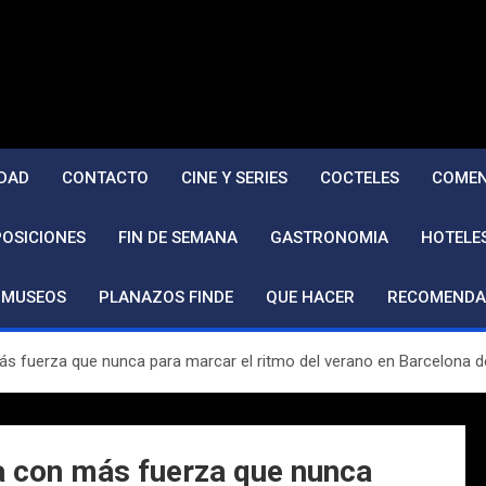
DAD
CONTACTO
CINE Y SERIES
COCTELES
COMEN
POSICIONES
FIN DE SEMANA
GASTRONOMIA
HOTELE
MUSEOS
PLANAZOS FINDE
QUE HACER
RECOMENDA
fuerza que nunca para marcar el ritmo del verano en Barcelona de
con más fuerza que nunca