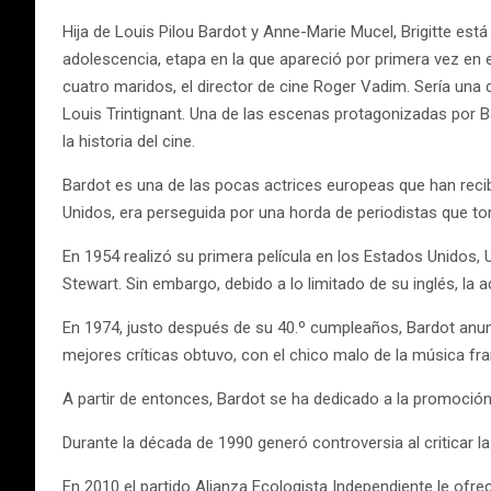
Hija de Louis Pilou Bardot y Anne-Marie Mucel, Brigitte es
adolescencia, etapa en la que apareció por primera vez en e
cuatro maridos, el director de cine Roger Vadim. Sería una d
Louis Trintignant. Una de las escenas protagonizadas por
la historia del cine.
Bardot es una de las pocas actrices europeas que han reci
Unidos, era perseguida por una horda de periodistas que 
En 1954 realizó su primera película en los Estados Unidos,
Stewart. Sin embargo, debido a lo limitado de su inglés, la 
En 1974, justo después de su 40.º cumpleaños, Bardot anunci
mejores críticas obtuvo, con el chico malo de la música fr
A partir de entonces, Bardot se ha dedicado a la promoción 
Durante la década de 1990 generó controversia al criticar la 
En 2010 el partido Alianza Ecologista Independiente le ofr