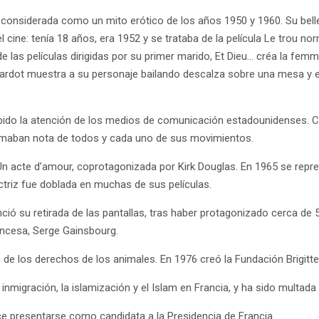
tá considerada como un mito erótico de los años 1950 y 1960. Su be
l cine: tenía 18 años, era 1952 y se trataba de la película Le trou 
e las películas dirigidas por su primer marido, Et Dieu… créa la fem
 Bardot muestra a su personaje bailando descalza sobre una mesa y
bido la atención de los medios de comunicación estadounidenses. C
tomaban nota de todos y cada uno de sus movimientos.
 Un acte d’amour, coprotagonizada por Kirk Douglas. En 1965 se repre
actriz fue doblada en muchas de sus películas.
ó su retirada de las pantallas, tras haber protagonizado cerca de 50
ancesa, Serge Gainsbourg.
de los derechos de los animales. En 1976 creó la Fundación Brigitte 
inmigración, la islamización y el Islam en Francia, y ha sido multada c
ece presentarse como candidata a la Presidencia de Francia.