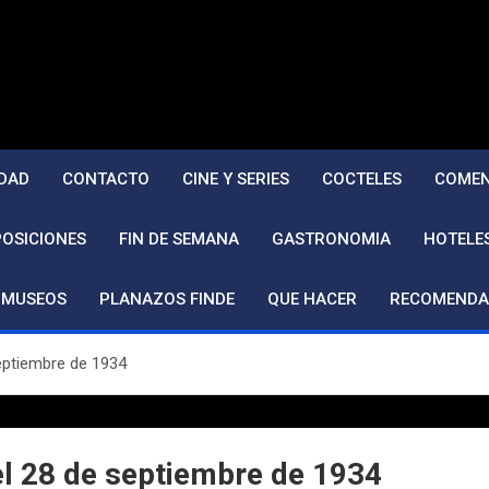
DAD
CONTACTO
CINE Y SERIES
COCTELES
COMEN
POSICIONES
FIN DE SEMANA
GASTRONOMIA
HOTELE
MUSEOS
PLANAZOS FINDE
QUE HACER
RECOMENDA
septiembre de 1934
 el 28 de septiembre de 1934