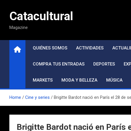
Saltar
al
Catacultural
contenido
Magazine
QUIÉNES SOMOS
ACTIVIDADES
ACTUALI
COMPRA TUS ENTRADAS
DEPORTES
EX
MARKETS
MODA Y BELLEZA
MÚSICA
Home
Cine y series
Brigitte Bardot nació en París el 28 de 
Brigitte Bardot nació en París