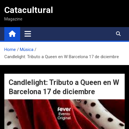
Saltar
Catacultural
al
contenido
Magazine
Home
Música
Candlelight: Tributo a Queen en W Barcelona 17 de diciembre
Candlelight: Tributo a Queen en W
Barcelona 17 de diciembre