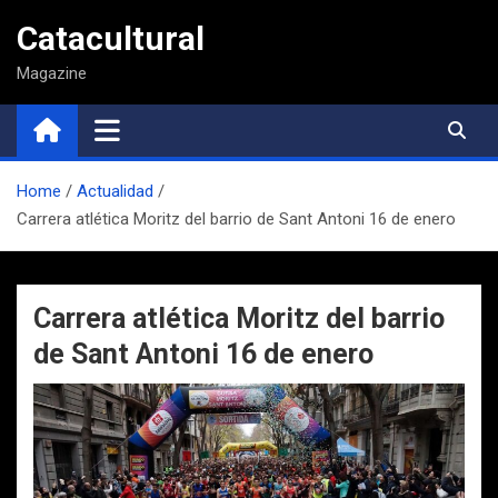
Saltar
Catacultural
al
contenido
Magazine
Home
Actualidad
Carrera atlética Moritz del barrio de Sant Antoni 16 de enero
Carrera atlética Moritz del barrio
de Sant Antoni 16 de enero