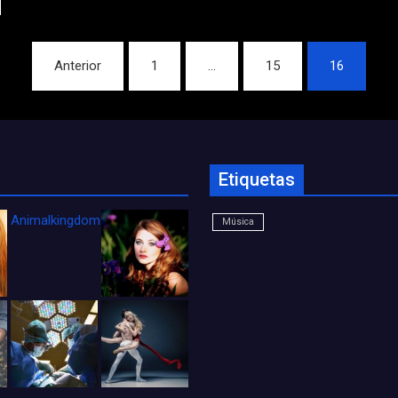
Anterior
1
…
15
16
Etiquetas
Animalkingdom_FichaCine
Música