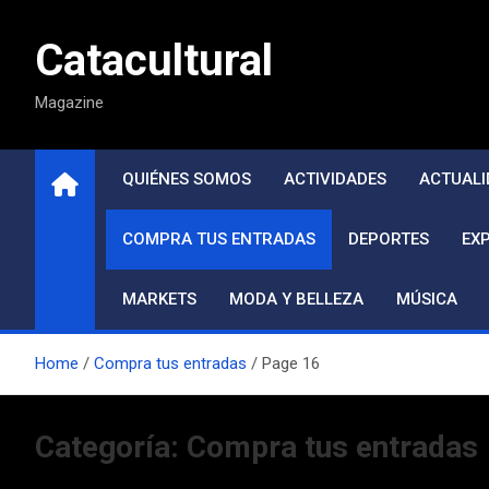
Saltar
al
Catacultural
contenido
Magazine
QUIÉNES SOMOS
ACTIVIDADES
ACTUALI
COMPRA TUS ENTRADAS
DEPORTES
EX
MARKETS
MODA Y BELLEZA
MÚSICA
Home
Compra tus entradas
Page 16
Categoría:
Compra tus entradas