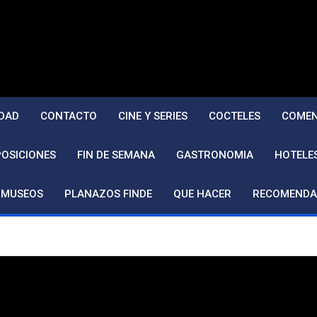
DAD
CONTACTO
CINE Y SERIES
COCTELES
COMEN
POSICIONES
FIN DE SEMANA
GASTRONOMIA
HOTELE
MUSEOS
PLANAZOS FINDE
QUE HACER
RECOMENDA