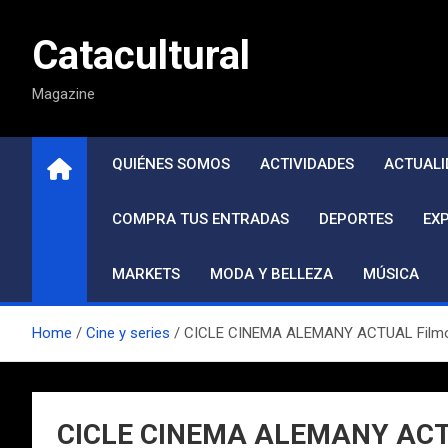
Saltar
al
Catacultural
contenido
Magazine
QUIÉNES SOMOS
ACTIVIDADES
ACTUALI
COMPRA TUS ENTRADAS
DEPORTES
EX
MARKETS
MODA Y BELLEZA
MÚSICA
Home
Cine y series
CICLE CINEMA ALEMANY ACTUAL Filmotec
CICLE CINEMA ALEMANY ACTUAL