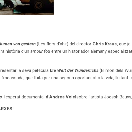
Blumen von gestern
(Les flors d’ahir) del director
Chris Kraus,
que ja 
ora història d’un
amour fou
entre un historiador alemany especialitza
resentar la seva pel·lícula
Die Welt der Wunderlichs
(El món dels Wund
 fracassada, que lluita per una segona oportunitat a la vida, lluitant
s
, l’esperat documental
d’Andres Veiel
sobre l’artista Joesph Beuys, 
ARXES!