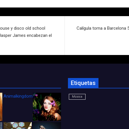
house y disco old school
Calígula torna a Barcelona 
 Jasper James encabezan el
Etiquetas
Animalkingdom_FichaCine
Música