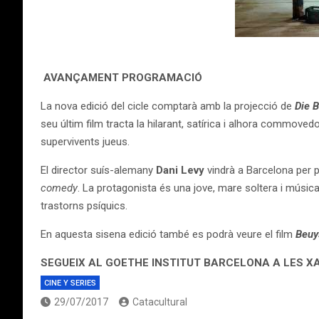
AVANÇAMENT PROGRAMACIÓ
La nova edició del cicle comptarà amb la projecció de
Die 
seu últim film tracta la hilarant, satírica i alhora commoved
supervivents jueus.
El director suís-alemany
Dani Levy
vindrà a Barcelona per p
comedy
. La protagonista és una jove, mare soltera i música
trastorns psíquics.
En aquesta sisena edició també es podrà veure el film
Beuy
SEGUEIX AL GOETHE INSTITUT BARCELONA A LES X
CINE Y SERIES
29/07/2017
Catacultural