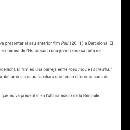
va presentar el seu anterior film
Poll
(2011)
a Barcelona
.
El
t en temes de l’Holocaust i una jove francesa néta de
erlich). El film és una barreja
entre road movie
i
screwball
 també amb els seus familiars que tenen diferents tipus de
que es va presentar en l’última edició de la Berlinale.