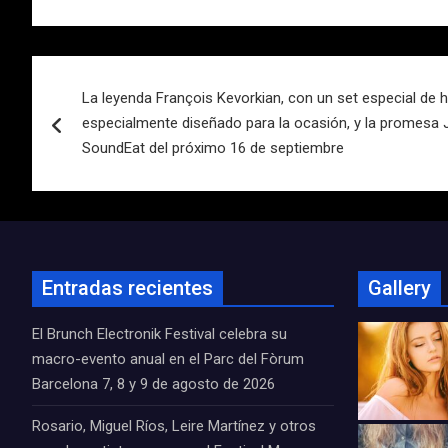
Navegación
La leyenda François Kevorkian, con un set especial de 
de
especialmente diseñado para la ocasión, y la promesa
entradas
SoundEat del próximo 16 de septiembre
Entradas recientes
Gallery
El Brunch Electronik Festival celebra su
macro-evento anual en el Parc del Fòrum
Barcelona 7, 8 y 9 de agosto de 2026
Rosario, Miguel Ríos, Leire Martínez y otros