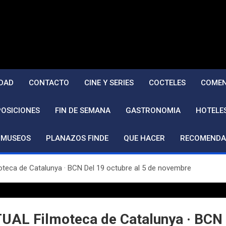
DAD
CONTACTO
CINE Y SERIES
COCTELES
COMEN
POSICIONES
FIN DE SEMANA
GASTRONOMIA
HOTELE
MUSEOS
PLANAZOS FINDE
QUE HACER
RECOMENDA
a de Catalunya · BCN Del 19 octubre al 5 de novembre
 Filmoteca de Catalunya · BCN De