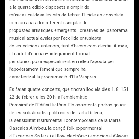
a la quarta edició disposats a omplir de
música i calidesa les nits de febrer. El cicle es consolida
com un aparador referent i singular de
propostes artístiques emergents i creatives del panorama
musical actual avalat per l’acollida entusiasta
de les edicions anteriors, tant d’hivern com d’estiu. A més,
el cartell d’enguany, íntegrament format
per dones, posa especialment en relleu l’aposta per
l’apoderament femení que sempre ha
caracteritzat la programació d’Els Vespres.
Es faran quatre concerts, que tindran lloc els dies 1, 8, 15 i
22 de febrer, a les 20 h, a l’emblemàtic
Paranimf de l’Edifici Històric. Els assistents podran gaudir
de les sofisticades polifonies de Tarta Relena,
la sensibilitat instrumental i contemporània de la Marta
Cascales Alimbau, la cançó folk experimental
d’Escarteen Sisters i el flow electrònic i emocional d’Awwz.