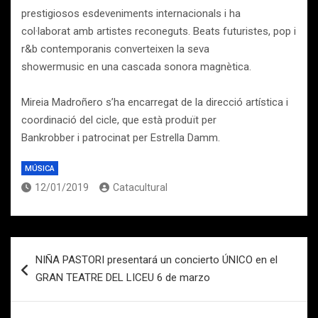
prestigiosos esdeveniments internacionals i ha
col·laborat amb artistes reconeguts. Beats futuristes, pop i
r&b contemporanis converteixen la seva
showermusic en una cascada sonora magnètica.
Mireia Madroñero s’ha encarregat de la direcció artística i
coordinació del cicle, que està produït per
Bankrobber i patrocinat per Estrella Damm.
MÚSICA
12/01/2019
Catacultural
Navegación
NIÑA PASTORI presentará un concierto ÚNICO en el
de
GRAN TEATRE DEL LICEU 6 de marzo
entradas