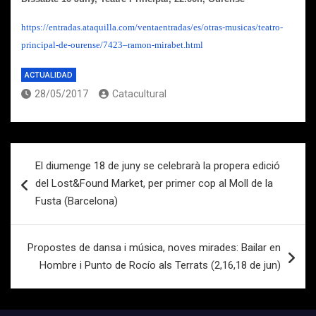
https://entradas.ataquilla.com/ventaentradas/es/otras-musicas/teatro-
principal-de-ourense/7423–ramon-mirabet.html
ACTUALIDAD
28/05/2017
Catacultural
Navegación
El diumenge 18 de juny se celebrarà la propera edició
de
del Lost&Found Market, per primer cop al Moll de la
entradas
Fusta (Barcelona)
Propostes de dansa i música, noves mirades: Bailar en
Hombre i Punto de Rocío als Terrats (2,16,18 de jun)