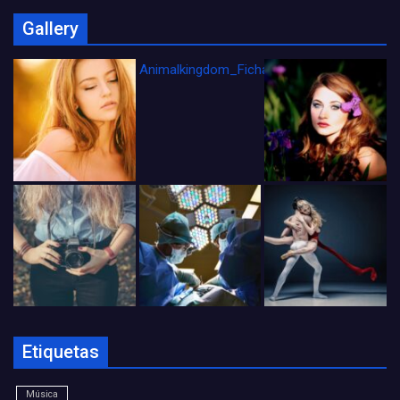
Gallery
Animalkingdom_FichaCine
Etiquetas
Música