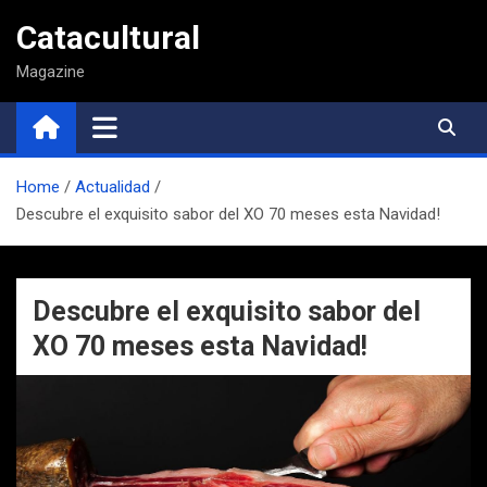
Saltar
Catacultural
al
contenido
Magazine
Home
Actualidad
Descubre el exquisito sabor del XO 70 meses esta Navidad!
Descubre el exquisito sabor del
XO 70 meses esta Navidad!