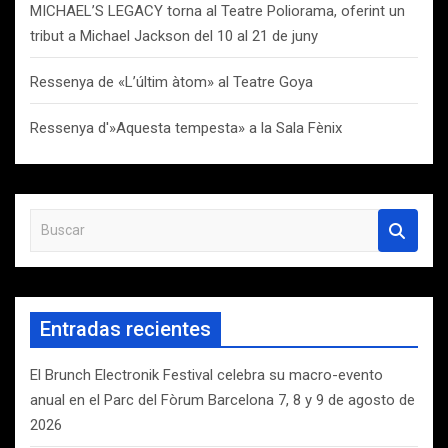
MICHAEL’S LEGACY torna al Teatre Poliorama, oferint un
tribut a Michael Jackson del 10 al 21 de juny
Ressenya de «L’últim àtom» al Teatre Goya
Ressenya d'»Aquesta tempesta» a la Sala Fènix
B
u
s
c
a
Entradas recientes
r
El Brunch Electronik Festival celebra su macro-evento
anual en el Parc del Fòrum Barcelona 7, 8 y 9 de agosto de
2026