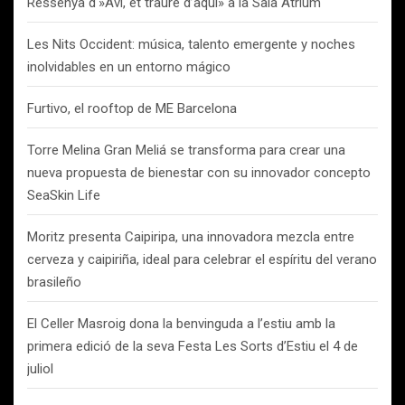
Ressenya d'»Avi, et trauré d’aquí» a la Sala Atrium
Les Nits Occident: música, talento emergente y noches
inolvidables en un entorno mágico
Furtivo, el rooftop de ME Barcelona
Torre Melina Gran Meliá se transforma para crear una
nueva propuesta de bienestar con su innovador concepto
SeaSkin Life
Moritz presenta Caipiripa, una innovadora mezcla entre
cerveza y caipiriña, ideal para celebrar el espíritu del verano
brasileño
El Celler Masroig dona la benvinguda a l’estiu amb la
primera edició de la seva Festa Les Sorts d’Estiu el 4 de
juliol