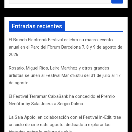
u
s
c
a
Entradas recientes
r
El Brunch Electronik Festival celebra su macro-evento
anual en el Parc del Fòrum Barcelona 7, 8 y 9 de agosto de
2026
Rosario, Miguel Ríos, Leire Martínez y otros grandes
artistas se unen al Festival Mar d’Estiu del 31 de julio al 17
de agosto
El Festival Terramar CaixaBank ha concedido el Premio
Nenúfar by Sala Joiers a Sergio Dalma.
La Sala Apolo, en colaboración con el Festival In-Edit, trae
un ciclo de cine este agosto, dedicado a explorar las