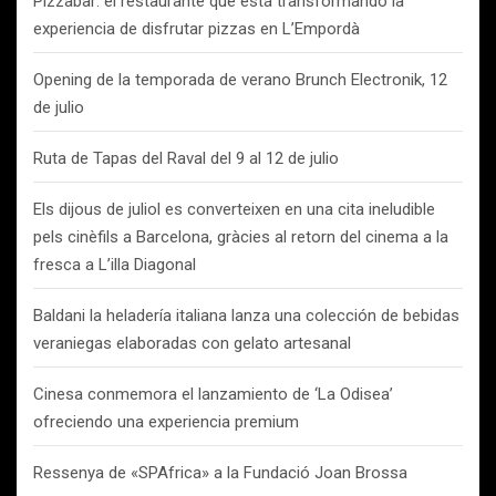
Pizzabar: el restaurante que está transformando la
experiencia de disfrutar pizzas en L’Empordà
Opening de la temporada de verano Brunch Electronik, 12
de julio
Ruta de Tapas del Raval del 9 al 12 de julio
Els dijous de juliol es converteixen en una cita ineludible
pels cinèfils a Barcelona, gràcies al retorn del cinema a la
fresca a L’illa Diagonal
Baldani la heladería italiana lanza una colección de bebidas
veraniegas elaboradas con gelato artesanal
Cinesa conmemora el lanzamiento de ‘La Odisea’
ofreciendo una experiencia premium
Ressenya de «SPAfrica» a la Fundació Joan Brossa