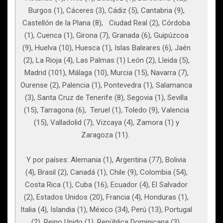
Burgos (1), Cáceres (3), Cádiz (5), Cantabria (9),
Castellón de la Plana (8), Ciudad Real (2), Córdoba
(1), Cuenca (1), Girona (7), Granada (6), Guipúzcoa
(9), Huelva (10), Huesca (1), Islas Baleares (6), Jaén
(2), La Rioja (4), Las Palmas (1) León (2), Lleida (5),
Madrid (101), Málaga (10), Murcia (15), Navarra (7),
Ourense (2), Palencia (1), Pontevedra (1), Salamanca
(3), Santa Cruz de Tenerife (8), Segovia (1), Sevilla
(15), Tarragona (6), Teruel (1), Toledo (9), Valencia
(15), Valladolid (7), Vizcaya (4), Zamora (1) y
Zaragoza (11).
Y por países: Alemania (1), Argentina (77), Bolivia
(4), Brasil (2), Canadá (1), Chile (9), Colombia (54),
Costa Rica (1), Cuba (16), Ecuador (4), El Salvador
(2), Estados Unidos (20), Francia (4), Honduras (1),
Italia (4), Islandia (1), México (34), Perú (13), Portugal
(2), Reino Unido (1), República Dominicana (3),