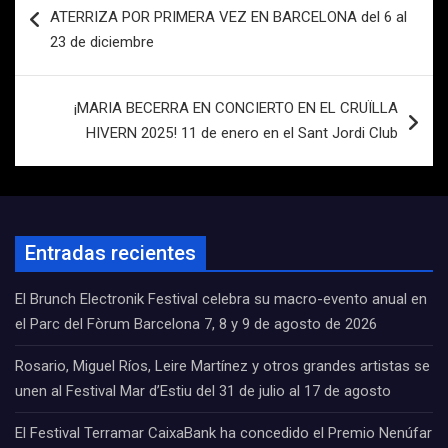
de
ATERRIZA POR PRIMERA VEZ EN BARCELONA del 6 al
entradas
23 de diciembre
¡MARIA BECERRA EN CONCIERTO EN EL CRUÏLLA
HIVERN 2025! 11 de enero en el Sant Jordi Club
Entradas recientes
El Brunch Electronik Festival celebra su macro-evento anual en
el Parc del Fòrum Barcelona 7, 8 y 9 de agosto de 2026
Rosario, Miguel Ríos, Leire Martínez y otros grandes artistas se
unen al Festival Mar d’Estiu del 31 de julio al 17 de agosto
El Festival Terramar CaixaBank ha concedido el Premio Nenúfar