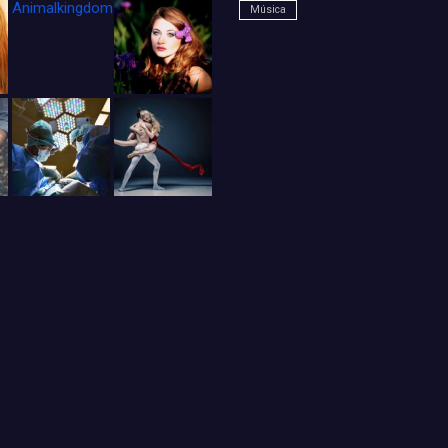
Animalkingdom_FichaCine
Música