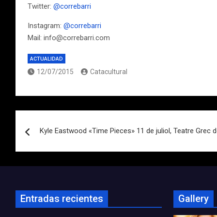
Twitter:
@correbarri
Instagram:
@correbarri
Mail: info@correbarri.com
ACTUALIDAD
12/07/2015
Catacultural
Navegación
Kyle Eastwood «Time Pieces» 11 de juliol, Teatre Grec 
de
entradas
Entradas recientes
Gallery