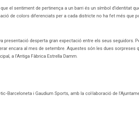
a que el sentiment de pertinença a un barri és un símbol d’identitat q
gnació de colors diferenciats per a cada districte no ha fet més que 
va presentació desperta gran expectació entre els seus seguidors. Pe
perar encara al mes de setembre. Aquestes són les dues sorpreses que
cipal, a l’Antiga Fàbrica Estrella Damm.
ètic-Barceloneta i Gaudium Sports, amb la col·laboració de l’Ajuntame