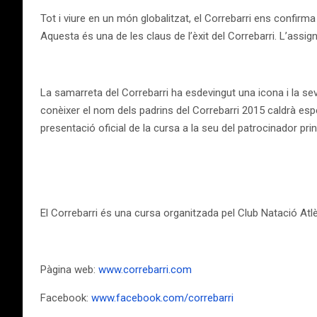
Tot i viure en un món globalitzat, el Correbarri ens confirm
Aquesta és una de les claus de l’èxit del Correbarri. L’assi
La samarreta del Correbarri ha esdevingut una icona i la se
conèixer el nom dels padrins del Correbarri 2015 caldrà es
presentació oficial de la cursa a la seu del patrocinador prin
El Correbarri és una cursa organitzada pel Club Natació Atl
Pàgina web:
www.correbarri.com
Facebook:
www.facebook.com/correbarri