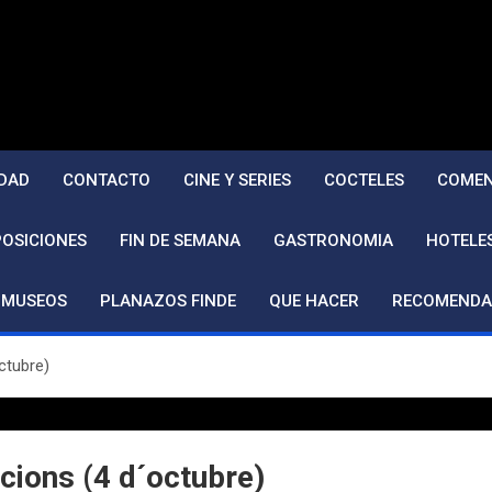
DAD
CONTACTO
CINE Y SERIES
COCTELES
COMEN
POSICIONES
FIN DE SEMANA
GASTRONOMIA
HOTELE
MUSEOS
PLANAZOS FINDE
QUE HACER
RECOMENDA
ctubre)
pcions (4 d´octubre)