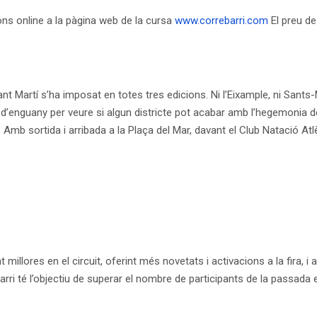
ions online a la pàgina web de la cursa
www.correbarri.com
El preu de
ant Martí s’ha imposat en totes tres edicions. Ni l’Eixample, ni Sants
sa d’enguany per veure si algun districte pot acabar amb l’hegemonia d
 Amb sortida i arribada a la Plaça del Mar, davant el Club Natació Atl
millores en el circuit, oferint més novetats i activacions a la fira, i
rri té l’objectiu de superar el nombre de participants de la passada e