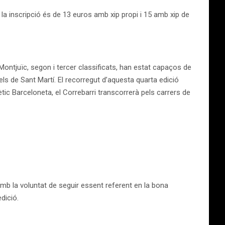
 la inscripció és de 13 euros amb xip propi i 15 amb xip de
-Montjuïc, segon i tercer classificats, han estat capaços de
els de Sant Martí. El recorregut d’aquesta quarta edició
ètic Barceloneta, el Correbarri transcorrerà pels carrers de
 amb la voluntat de seguir essent referent en la bona
dició.