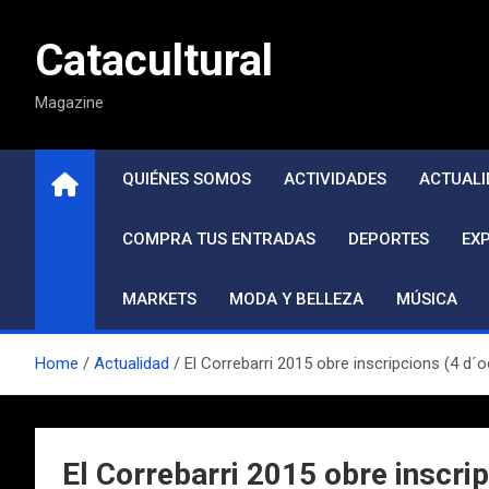
Saltar
al
Catacultural
contenido
Magazine
QUIÉNES SOMOS
ACTIVIDADES
ACTUALI
COMPRA TUS ENTRADAS
DEPORTES
EX
MARKETS
MODA Y BELLEZA
MÚSICA
Home
Actualidad
El Correbarri 2015 obre inscripcions (4 d´o
El Correbarri 2015 obre inscri