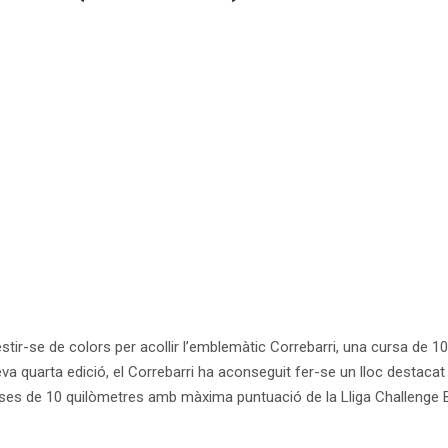
estir-se de colors per acollir l’emblemàtic Correbarri, una cursa de 
 seva quarta edició, el Correbarri ha aconseguit fer-se un lloc destac
curses de 10 quilòmetres amb màxima puntuació de la Lliga Challenge