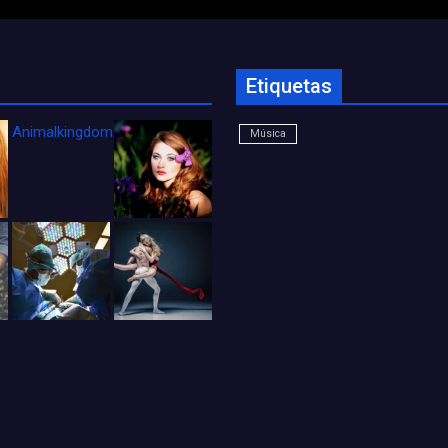
Etiquetas
Animalkingdom_FichaCine
Música