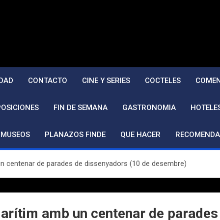
DAD
CONTACTO
CINE Y SERIES
COCTELES
COMEN
POSICIONES
FIN DE SEMANA
GASTRONOMIA
HOTELE
MUSEOS
PLANAZOS FINDE
QUE HACER
RECOMENDA
 un centenar de parades de dissenyadors (10 de desembre)
 Marítim amb un centenar de parades