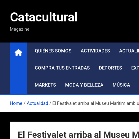
Saltar
al
Catacultural
contenido
Magazine
QUIÉNES SOMOS
ACTIVIDADES
ACTUALI
COMPRA TUS ENTRADAS
DEPORTES
EX
MARKETS
MODA Y BELLEZA
MÚSICA
Home
Actualidad
El Festivalet arriba al Museu Marítim amb
El Festivalet arriba al Museu