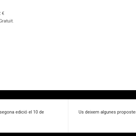
2 €
ratuït.
 segona edició el 10 de
Us deixem algunes propostes