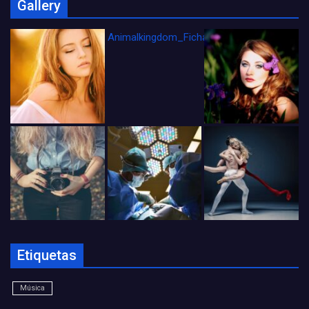
Gallery
Animalkingdom_FichaCine
Etiquetas
Música