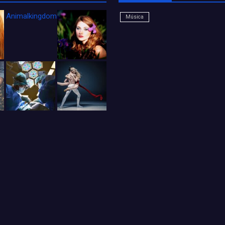
Animalkingdom_FichaCine
Música