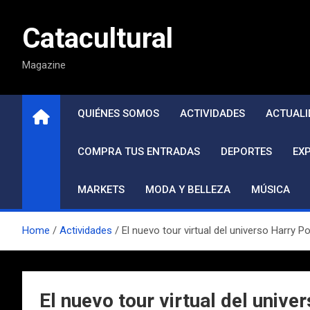
Saltar
al
Catacultural
contenido
Magazine
QUIÉNES SOMOS
ACTIVIDADES
ACTUALI
COMPRA TUS ENTRADAS
DEPORTES
EX
MARKETS
MODA Y BELLEZA
MÚSICA
Home
Actividades
El nuevo tour virtual del universo Harry Po
El nuevo tour virtual del unive