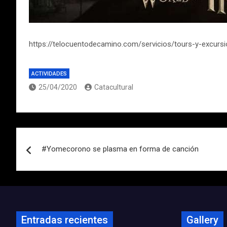
https://telocuentodecamino.com/servicios/tours-y-excursi
ACTIVIDADES
25/04/2020
Catacultural
Navegación
#Yomecorono se plasma en forma de canción
de
entradas
Entradas recientes
Gallery