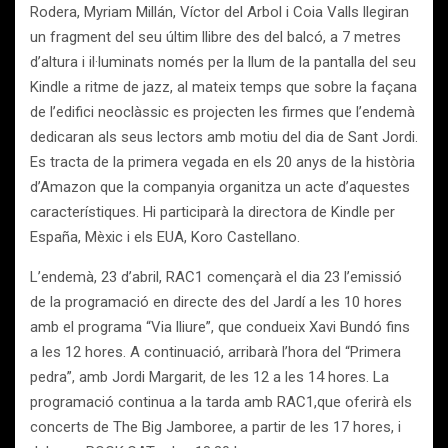
Rodera, Myriam Millán, Víctor del Arbol i Coia Valls llegiran
un fragment del seu últim llibre des del balcó, a 7 metres
d’altura i il·luminats només per la llum de la pantalla del seu
Kindle a ritme de jazz, al mateix temps que sobre la façana
de l’edifici neoclàssic es projecten les firmes que l’endemà
dedicaran als seus lectors amb motiu del dia de Sant Jordi.
Es tracta de la primera vegada en els 20 anys de la història
d’Amazon que la companyia organitza un acte d’aquestes
característiques. Hi participarà la directora de Kindle per
España, Mèxic i els EUA, Koro Castellano.
L’endemà, 23 d’abril, RAC1 començarà el dia 23 l’emissió
de la programació en directe des del Jardí a les 10 hores
amb el programa “Via lliure”, que condueix Xavi Bundó fins
a les 12 hores. A continuació, arribarà l’hora del “Primera
pedra”, amb Jordi Margarit, de les 12 a les 14 hores. La
programació continua a la tarda amb RAC1,que oferirà els
concerts de The Big Jamboree, a partir de les 17 hores, i