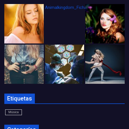
Animalkingdom_FichaCine
Etiquetas
Música