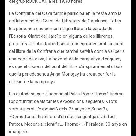
del grup ROCK.CAT, a les 18.30 hores.
La Confraria del Cava també participa en la festa amb la
col·laboració del Gremi de Llibreters de Catalunya. Totes
les persones que comprin algun llibre a la parada de
l’Editorial Claret del Jardí o en alguna de les llibreries
properes al Palau Robert seran obsequiades amb un punt
del llibre de la Confraria que també servirà com a val per a
una copa de cava, La novetat de la campanya d’enguany
és que el disseny del punt del llibre s’inspirarà en el dibuix
que la penedesenca Anna Montgay ha creat per fer la
difusió de la campanya.
Els ciutadans que s’acostin al Palau Robert també tindran
l’oportunitat de visitar les exposicions següents: «Tots
som súpers! L’exposició dels 25 anys de Super3»;
«Comediants. Inventors d’un nou llenguatge»; «Rafael
Patxot. Mecenes, científic…, l’home» i «Peralada, 30 anys en
imatges».