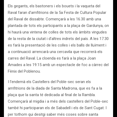
Els gegants, els bastoners i els bouets i la vaqueta del
Raval faran d’amfitrions de la 5a Festa de Cultura Popular
del Raval de dissabte. Començarà a les 16.30 amb una
plantada de tots els participants a la plaça de Gardunya, on
hi haurà una vintena de colles de tots els àmbits vingudes
de la resta de la ciutat i d’altres indrets del país. A les 17.30
es farà la presentació de les colles i els balls de lluïment i
a continuació arrencarà una cercavila que recorrerà els
carres del Raval. La cloenda es farà a la plaça Joan
Amades a les 19.15 amb un espectacle de foc a càrrec del
Fènix del Poblenou.
I l’endemà els Castellers del Poble-sec seran els
amfitrions de la diada de Santa Madrona, que es fa a la
plaça que la santa té dedicada al final de la Rambla.
Començarà al migdia i a més dels castellers del Poble-sec
també hi participaran els de Sabadell i els de Sant Cugat. I
per tothom qui desitgi saber més coses sobre santa