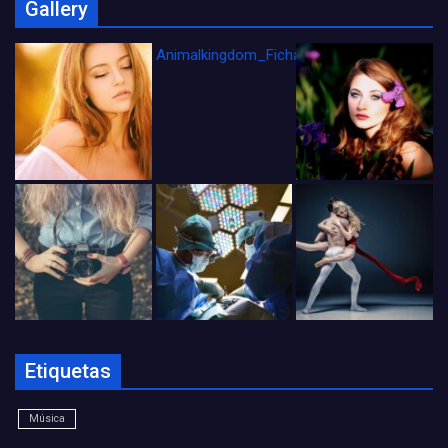
Gallery
Animalkingdom_FichaCine
Etiquetas
Música