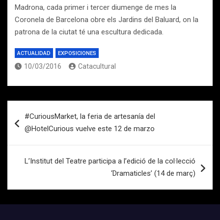
Madrona, cada primer i tercer diumenge de mes la
Coronela de Barcelona obre els Jardins del Baluard, on la
patrona de la ciutat té una escultura dedicada.
ACTUALIDAD
EXPOSICIONES
10/03/2016
Catacultural
Navegación
#CuriousMarket, la feria de artesanía del
de
@HotelCurious vuelve este 12 de marzo
entradas
L’Institut del Teatre participa a l’edició de la col·lecció
‘Dramaticles’ (14 de març)