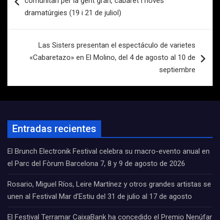
comunitari per la gent gran, cabaret i noves
entradas
dramatúrgies (19 i 21 de juliol)
Las Sisters presentan el espectáculo de varietes
«Cabaretazo» en El Molino, del 4 de agosto al 10 de
septiembre
Entradas recientes
El Brunch Electronik Festival celebra su macro-evento anual en
el Parc del Fòrum Barcelona 7, 8 y 9 de agosto de 2026
Rosario, Miguel Ríos, Leire Martínez y otros grandes artistas se
unen al Festival Mar d’Estiu del 31 de julio al 17 de agosto
El Festival Terramar CaixaBank ha concedido el Premio Nenúfar