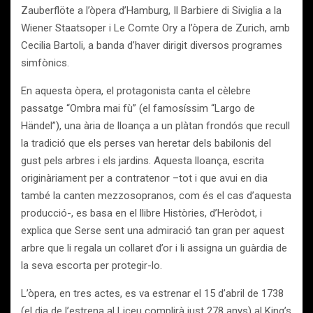
Zauberflöte a l’òpera d’Hamburg, Il Barbiere di Siviglia a la
Wiener Staatsoper i Le Comte Ory a l’òpera de Zurich, amb
Cecilia Bartoli, a banda d’haver dirigit diversos programes
simfònics.
En aquesta òpera, el protagonista canta el cèlebre
passatge “Ombra mai fù” (el famosíssim “Largo de
Händel”), una ària de lloança a un plàtan frondós que recull
la tradició que els perses van heretar dels babilonis del
gust pels arbres i els jardins. Aquesta lloança, escrita
originàriament per a contratenor –tot i que avui en dia
també la canten mezzosopranos, com és el cas d’aquesta
producció-, es basa en el llibre Històries, d’Heròdot, i
explica que Serse sent una admiració tan gran per aquest
arbre que li regala un collaret d’or i li assigna un guàrdia de
la seva escorta per protegir-lo.
L’òpera, en tres actes, es va estrenar el 15 d’abril de 1738
(el dia de l’estrena al Liceu complirà just 278 anys) al King’s