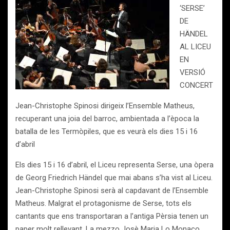
‘SERSE’
DE
HÄNDEL
AL LICEU
EN
VERSIÓ
CONCERT
Jean-Christophe Spinosi dirigeix l’Ensemble Matheus,
recuperant una joia del barroc, ambientada a l’època la
batalla de les Termòpiles, que es veurà els dies 15 i 16
d’abril
Els dies 15 i 16 d’abril, el Liceu representa Serse, una òpera
de Georg Friedrich Händel que mai abans s’ha vist al Liceu.
Jean-Christophe Spinosi serà al capdavant de l’Ensemble
Matheus. Malgrat el protagonisme de Serse, tots els
cantants que ens transportaran a l’antiga Pèrsia tenen un
paper molt rellevant. La mezzo Josè Maria Lo Monaco