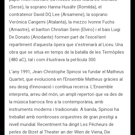
(Serse), la soprano Hanna Husáhr (Romilda), el
contratenor David DQ Lee (Arsamene), la soprano
Verónica Cangemi (Atalanta), la mezzo Ivonne Fuchs
(Amastre), el baríton Christian Senn (Elviro) i el baix Luigi
De Donato (Ariodante) formen part de l’excel·lent
repartiment d’aquesta òpera que s’estrenarà al Liceu. Una
obra que se situa en temps de la batalla de les Termòpiles
(480 aC), tal i com il·lustrava la pel·lícula 300.
L’any 1991, Jean-Christophe Spinosi va fundar el Matheus
Quartet, que evolucionà en l’Ensemble Matheus gràcies al
seu desig d’innovació i contínua recerca. L’Ensemble
interpreta, arreu del món, un ampli repertori que va des de
la música barroca fins a la contemporània, amb
instruments moderns i tradicionals. A banda, Spinosi ha
treballat amb nombroses orquestres de gran prestigi a
nivell mundial. Recentment ha dirigit Les Pêcheurs de
perles de Bizet al Theater an der Wien de Viena, Die