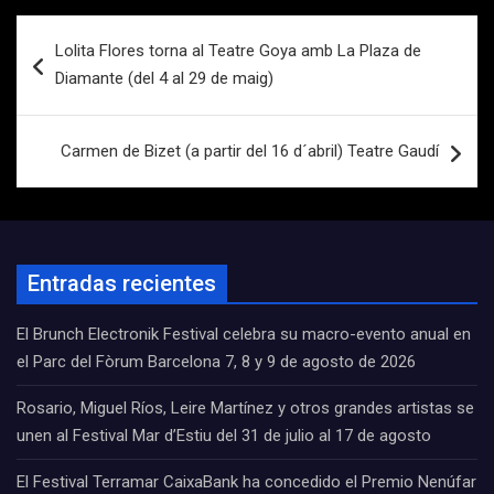
Navegación
Lolita Flores torna al Teatre Goya amb La Plaza de
de
Diamante (del 4 al 29 de maig)
entradas
Carmen de Bizet (a partir del 16 d´abril) Teatre Gaudí
Entradas recientes
El Brunch Electronik Festival celebra su macro-evento anual en
el Parc del Fòrum Barcelona 7, 8 y 9 de agosto de 2026
Rosario, Miguel Ríos, Leire Martínez y otros grandes artistas se
unen al Festival Mar d’Estiu del 31 de julio al 17 de agosto
El Festival Terramar CaixaBank ha concedido el Premio Nenúfar