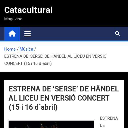
Saltar
Catacultural
al
contenido
Magazine
Home
Música
ESTRENA DE ‘SERSE’ DE HÄNDEL AL LICEU EN VERSIÓ
CONCERT (15 i 16 d´abril)
ESTRENA DE ‘SERSE’ DE HÄNDEL
AL LICEU EN VERSIÓ CONCERT
(15 i 16 d´abril)
ESTRENA
DE