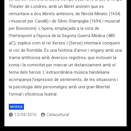
Theater de Londres, amb un llibret anònim que es
remuntava a dos llibrets anteriors, de Nicolà Minato (1654,
i musicat per Cavalli) i de Silvio Stampiglia (1694, i musicat
per Bononcini). L’òpera, emplaçada a la vora de
l’Hel·lespont a l’època de la Segona Guerra Mèdica (480
aC), explica com el rei Xerxes I (Serse) intentarà conquerir
el cor de Romilda. És una història d’amor i engany amb una
trama artificiosa amb diversos registres, que inclouen la
ironia i la comicitat per marcar un distanciament amb el
tema dels herois. L’extraordinària música händeliana
acompanya l’expressió de sentiments, de les situacions i
la psicologia dels personatges amb una gran llibertat
formal i eficiència teatral.
MÚSICA
13/04/2016
Catacultural