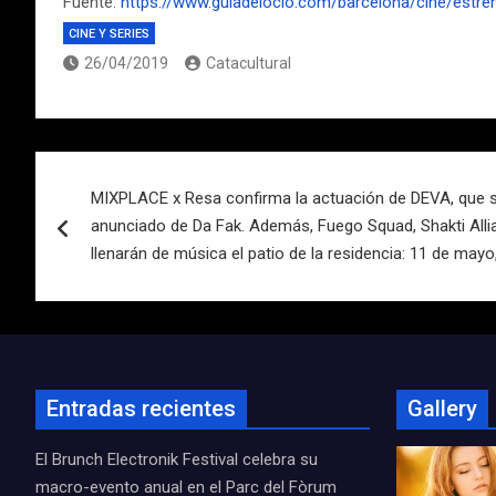
Fuente:
https://www.guiadelocio.com/barcelona/cine/estre
CINE Y SERIES
26/04/2019
Catacultural
Navegación
MIXPLACE x Resa confirma la actuación de DEVA, que se
de
anunciado de Da Fak. Además, Fuego Squad, Shakti Alli
entradas
llenarán de música el patio de la residencia: 11 de mayo
Entradas recientes
Gallery
El Brunch Electronik Festival celebra su
macro-evento anual en el Parc del Fòrum