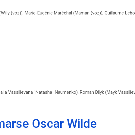
Willy (voz)), Marie-Eugénie Maréchal (Maman (voz)), Guillaume Leb
talia Vassilievana ´Natasha´ Naumenko), Roman Bilyk (Mayk Vassilie
amarse Oscar Wilde