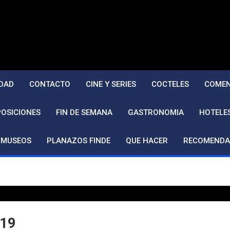
DAD
CONTACTO
CINE Y SERIES
COCTELES
COMEN
POSICIONES
FIN DE SEMANA
GASTRONOMIA
HOTELE
MUSEOS
PLANAZOS FINDE
QUE HACER
RECOMENDA
019