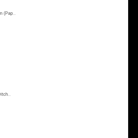
on (Pap…
vitch…