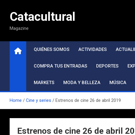
Saltar
al
Catacultural
contenido
Magazine
QUIÉNES SOMOS
ACTIVIDADES
ACTUALI
COMPRA TUS ENTRADAS
DEPORTES
EX
MARKETS
MODA Y BELLEZA
MÚSICA
Home
Cine y series
Estrenos de cine 26 de abril 2019
Estrenos de cine 26 de abril 2