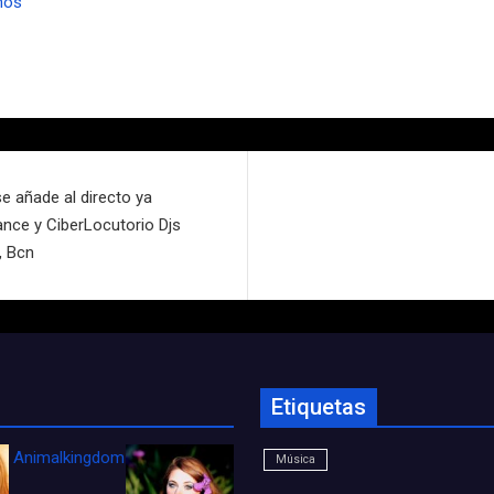
nos
 añade al directo ya
ance y CiberLocutorio Djs
, Bcn
Etiquetas
Animalkingdom_FichaCine
Música