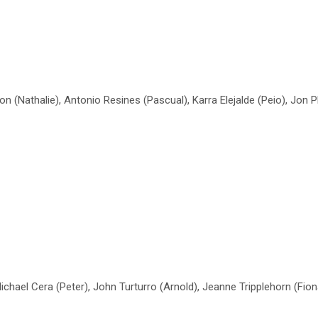
n (Nathalie), Antonio Resines (Pascual), Karra Elejalde (Peio), Jon P
ichael Cera (Peter), John Turturro (Arnold), Jeanne Tripplehorn (Fio