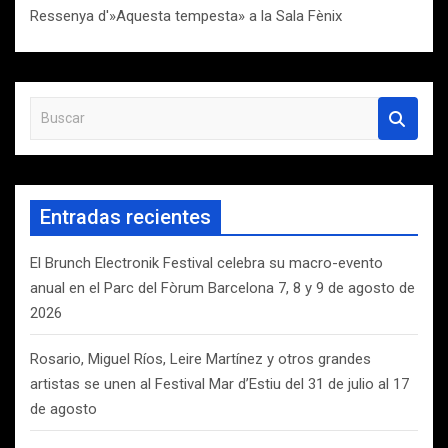
Ressenya d'»Aquesta tempesta» a la Sala Fènix
B
u
s
c
a
Entradas recientes
r
El Brunch Electronik Festival celebra su macro-evento
anual en el Parc del Fòrum Barcelona 7, 8 y 9 de agosto de
2026
Rosario, Miguel Ríos, Leire Martínez y otros grandes
artistas se unen al Festival Mar d’Estiu del 31 de julio al 17
de agosto