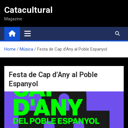
Saltar
Catacultural
al
contenido
Magazine
Home
Música
Festa de Cap d’Any al Poble Espanyol
Festa de Cap d’Any al Poble
Espanyol