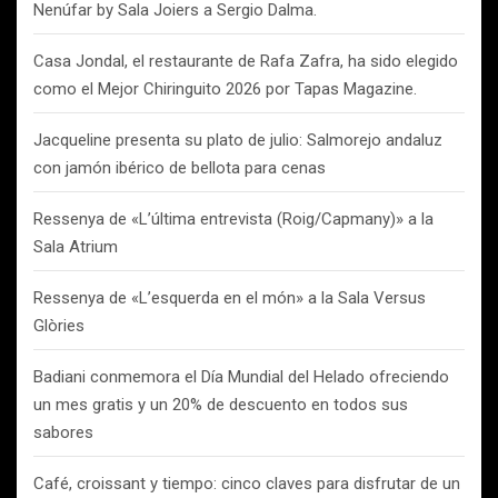
Nenúfar by Sala Joiers a Sergio Dalma.
Casa Jondal, el restaurante de Rafa Zafra, ha sido elegido
como el Mejor Chiringuito 2026 por Tapas Magazine.
Jacqueline presenta su plato de julio: Salmorejo andaluz
con jamón ibérico de bellota para cenas
Ressenya de «L’última entrevista (Roig/Capmany)» a la
Sala Atrium
Ressenya de «L’esquerda en el món» a la Sala Versus
Glòries
Badiani conmemora el Día Mundial del Helado ofreciendo
un mes gratis y un 20% de descuento en todos sus
sabores
Café, croissant y tiempo: cinco claves para disfrutar de un