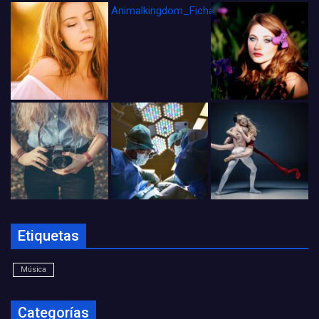
Animalkingdom_FichaCine
Etiquetas
Música
Categorías