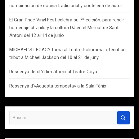
combinación de cocina tradicional y coctelería de autor
El Gran Price Vinyl Fest celebra su 7ª edición: para rendir
homenaje al vinilo y la cultura DJ en el Mercat de Sant
Antoni del 12 al 14 de junio
MICHAEL’S LEGACY torna al Teatre Poliorama, oferint un
tribut a Michael Jackson del 10 al 21 de juny
Ressenya de «L’últim àtom» al Teatre Goya
Ressenya d'»Aquesta tempesta» a la Sala Fènix
B
u
s
c