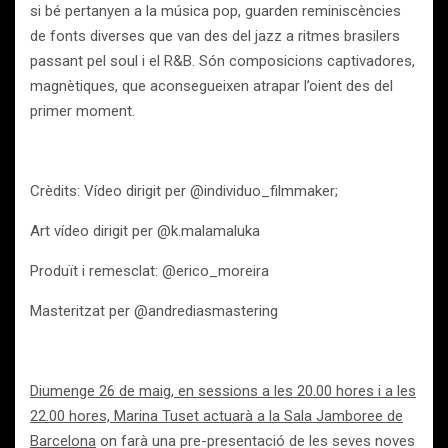
si bé pertanyen a la música pop, guarden reminiscències
de fonts diverses que van des del jazz a ritmes brasilers
passant pel soul i el R&B. Són composicions captivadores,
magnètiques, que aconsegueixen atrapar l’oient des del
primer moment.
Crèdits: Vídeo dirigit per @individuo_filmmaker;
Art vídeo dirigit per @k.malamaluka
Produït i remesclat: @erico_moreira
Masteritzat per @andrediasmastering
Diumenge 26 de maig, en sessions a les 20.00 hores i a les
22.00 hores, Marina Tuset actuarà a la Sala Jamboree de
Barcelona
on farà una pre-presentació de les seves noves