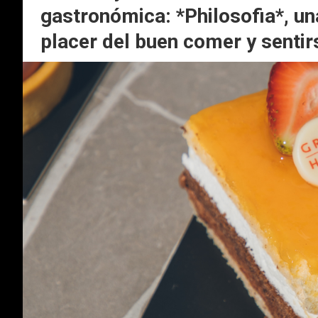
gastronómica: *Philosofia*, un
placer del buen comer y sentir