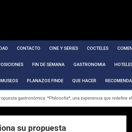
DAD
CONTACTO
CINE Y SERIES
COCTELES
COMEN
POSICIONES
FIN DE SEMANA
GASTRONOMIA
HOTELE
MUSEOS
PLANAZOS FINDE
QUE HACER
RECOMENDA
opuesta gastronómica: *Philosofia*, una experiencia que redefine el
iona su propuesta