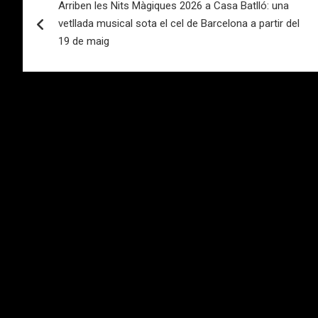
Arriben les Nits Màgiques 2026 a Casa Batlló: una
de
vetllada musical sota el cel de Barcelona a partir del
entradas
19 de maig