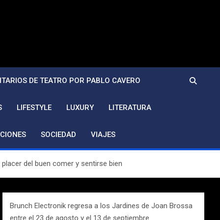
TARIOS DE TEATRO POR PABLO CAVERO
S
LIFESTYLE
LUXURY
LITERATURA
CIONES
SOCIEDAD
VIAJES
 placer del buen comer y sentirse bien
Brunch Electronik regresa a los Jardines de Joan Brossa
entre el 23 de agosto y el 13 de septiembre