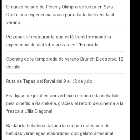
El nuevo helado de Plesh y Olimpro se lanza en Syra
Coffe una experiencia única para dar la bienvenida al
verano.
Pizzabar: el restaurante que está transformando la
experiencia de disfrutar pizzas en L’Empordà
Opening de la temporada de verano Brunch Electronik, 12
de julio
Ruta de Tapas del Raval del 9 al 12 de julio
Els dijous de juliol es converteixen en una cita ineludible
pels cinèfils a Barcelona, gràcies al retorn del cinema a la
fresca a L’illa Diagonal
Baldani la heladería italiana lanza una colección de
bebidas veraniegas elaboradas con gelato artesanal