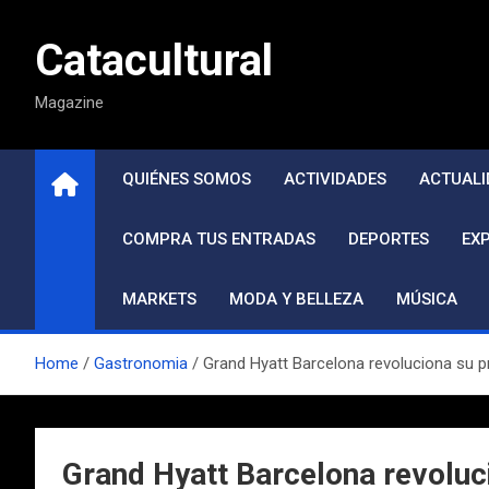
Saltar
al
Catacultural
contenido
Magazine
QUIÉNES SOMOS
ACTIVIDADES
ACTUALI
COMPRA TUS ENTRADAS
DEPORTES
EX
MARKETS
MODA Y BELLEZA
MÚSICA
Home
Gastronomia
Grand Hyatt Barcelona revoluciona su pr
Grand Hyatt Barcelona revoluc