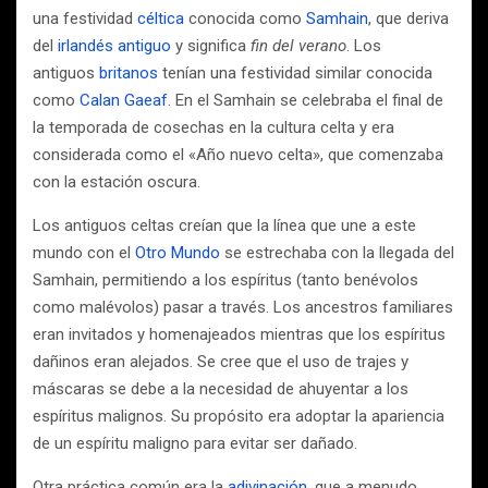
una festividad
céltica
conocida como
Samhain
, que deriva
del
irlandés antiguo
y significa
fin del verano
. Los
antiguos
britanos
tenían una festividad similar conocida
como
Calan Gaeaf
. En el Samhain se celebraba el final de
la temporada de cosechas en la cultura celta​ y era
considerada como el «Año nuevo celta», que comenzaba
con la estación oscura.
Los antiguos celtas creían que la línea que une a este
mundo con el
Otro Mundo
se estrechaba con la llegada del
Samhain, permitiendo a los espíritus (tanto benévolos
como malévolos) pasar a través. Los ancestros familiares
eran invitados y homenajeados mientras que los espíritus
dañinos eran alejados. Se cree que el uso de trajes y
máscaras se debe a la necesidad de ahuyentar a los
espíritus malignos. Su propósito era adoptar la apariencia
de un espíritu maligno para evitar ser dañado.
Otra práctica común era la
adivinación
, que a menudo