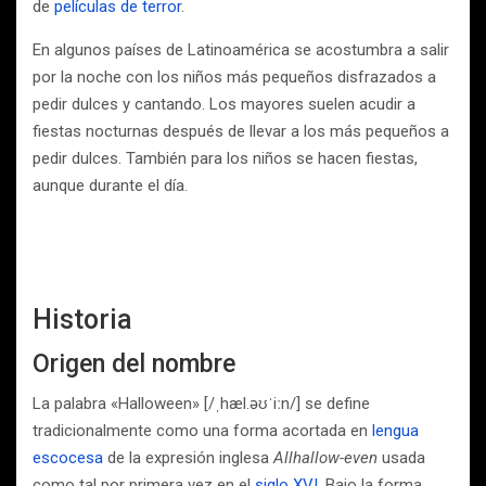
de
películas de terror
.
En algunos países de Latinoamérica se acostumbra a salir
por la noche con los niños más pequeños disfrazados a
pedir dulces y cantando. Los mayores suelen acudir a
fiestas nocturnas después de llevar a los más pequeños a
pedir dulces. También para los niños se hacen fiestas,
aunque durante el día.
Historia
Origen del nombre
La palabra «Halloween» [/ˌhæl.əʊˈiːn/] se define
tradicionalmente como una forma acortada en
lengua
escocesa
de la expresión inglesa
Allhallow-even
usada
como tal por primera vez en el
siglo XVI
. Bajo la forma