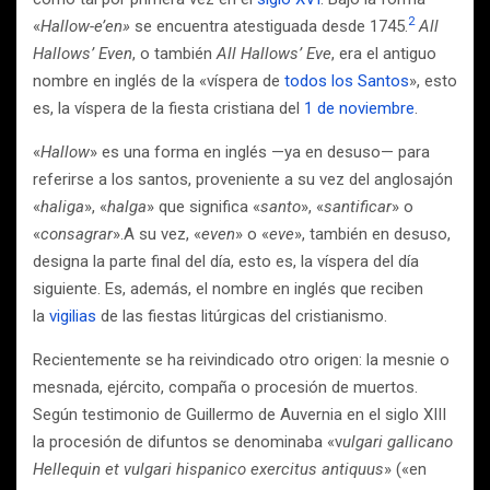
2
«
Hallow-e’en»
se encuentra atestiguada desde 1745.
​
All
Hallows’ Even
, o también
All Hallows’ Eve
, era el antiguo
nombre en inglés de la «víspera de
todos los Santos
», esto
es, la víspera de la fiesta cristiana del
1 de noviembre
.
«
Hallow
» es una forma en inglés —ya en desuso— para
referirse a los santos, proveniente a su vez del anglosajón
«
haliga
», «
halga
» que significa «
santo
», «
santificar
» o
«
consagrar
».A su vez, «
even
» o «
eve
», también en desuso,
designa la parte final del día, esto es, la víspera del día
siguiente.​ Es, además, el nombre en inglés que reciben
la
vigilias
de las fiestas litúrgicas del cristianismo.
Recientemente se ha reivindicado otro origen: la mesnie o
mesnada, ejército, compaña o procesión de muertos.
Según testimonio de Guillermo de Auvernia en el siglo XIII
la procesión de difuntos se denominaba «v
ulgari gallicano
Hellequin et vulgari hispanico exercitus antiquus
» («en