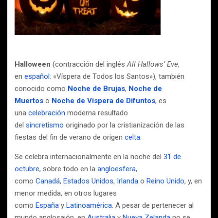
Halloween
(contracción del inglés
All Hallows’ Eve
,
en
español
: «Víspera de Todos los Santos»), también
conocido como
Noche de Brujas
,
Noche de
Muertos
o
Noche de Víspera de Difuntos
, es
una
celebración
moderna resultado
del
sincretismo
originado por la cristianización de las
fiestas del fin de verano de origen
celta
.
Se celebra internacionalmente en la noche del
31 de
octubre
, sobre todo en la
angloesfera
,
como
Canadá
,
Estados Unidos
,
Irlanda
o
Reino Unido
, y, en
menor medida, en otros lugares
como
España
y
Latinoamérica
. A pesar de pertenecer al
mundo anglosajón, en
Australia
y
Nueva Zelanda
no se