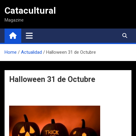
Saltar
Catacultural
al
contenido
Magazine
Home
Actualidad
Halloween 31 de Octubre
Halloween 31 de Octubre