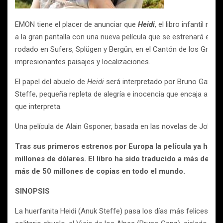
EMON tiene el placer de anunciar que
Heidi
, el libro infantil m
a la gran pantalla con una nueva película que se estrenará el
26
rodado en Sufers, Splügen y Bergün, en el Cantón de los Griso
impresionantes paisajes y localizaciones.
El papel del abuelo de
Heidi
será interpretado por Bruno Ganz, y
Steffe, pequeña repleta de alegría e inocencia que encaja a la 
que interpreta.
Una película de Alain Gsponer, basada en las novelas de Johann
Tras sus primeros estrenos por Europa la película ya ha 
millones de dólares. El libro ha sido traducido a más de 50
más de 50 millones de copias en todo el mundo.
SINOPSIS
La huerfanita Heidi (Anuk Steffe) pasa los días más felices de s