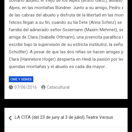
solitario abuelo, el Viejo de los Alpes (Bruno Ganz), aislado e
Alpes, en las montañas Bündner. Junto a su amigo, Pedro el cabr
de las cabras del abuelo y disfruta de la libertad en las montañ
felices llegan a su fin, cuando su tía Dete (Anna Schinz) se la llev
familia del adinerado señor Sesemann (Maxim Mehmet), se conv
amiga de Clara (Isabelle Ottmann), una jovencita paralítica que 
escribir bajo la supervisión de su estricta institutriz, la señorit
Schüttler). A pesar de que las dos niñas se hacen amigas pront
Clara (Hannelore Hoger) despierta en Heidi la pasión por leer y e
queridas montañas y el abuelo es cada día mayor…
CINE Y SERIES
07/06/2016
Catacultural
Navegación
LA CITA (del 23 de juny al 3 de juliol) Teatre Versus
de
entradas