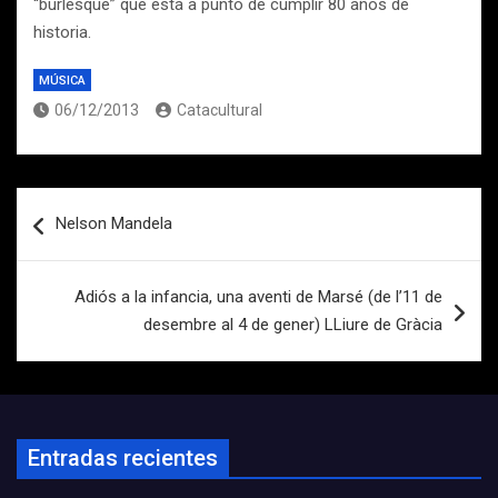
“burlesque” que está a punto de cumplir 80 años de
historia.
MÚSICA
06/12/2013
Catacultural
Navegación
Nelson Mandela
de
entradas
Adiós a la infancia, una aventi de Marsé (de l’11 de
desembre al 4 de gener) LLiure de Gràcia
Entradas recientes