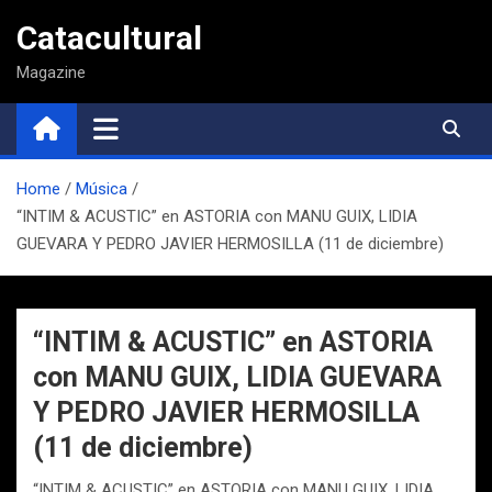
Saltar
Catacultural
al
contenido
Magazine
Home
Música
“INTIM & ACUSTIC” en ASTORIA con MANU GUIX, LIDIA
GUEVARA Y PEDRO JAVIER HERMOSILLA (11 de diciembre)
“INTIM & ACUSTIC” en ASTORIA
con MANU GUIX, LIDIA GUEVARA
Y PEDRO JAVIER HERMOSILLA
(11 de diciembre)
“INTIM & ACUSTIC” en ASTORIA con MANU GUIX, LIDIA