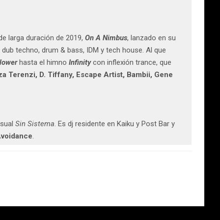
de larga duración de 2019,
On A Nimbus
, lanzado en su
el dub techno, drum & bass, IDM y tech house. Al que
Flower
hasta el himno
Infinity
con inflexión trance, que
a Terenzi, D. Tiffany, Escape Artist, Bambii, Gene
nsual
Sin Sistema
. Es dj residente en Kaiku y Post Bar y
Avoidance
.