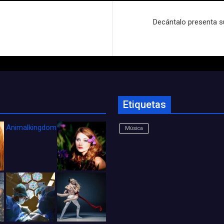
Decántalo presenta s
Etiquetas
Animalkingdom_FichaCine
Música