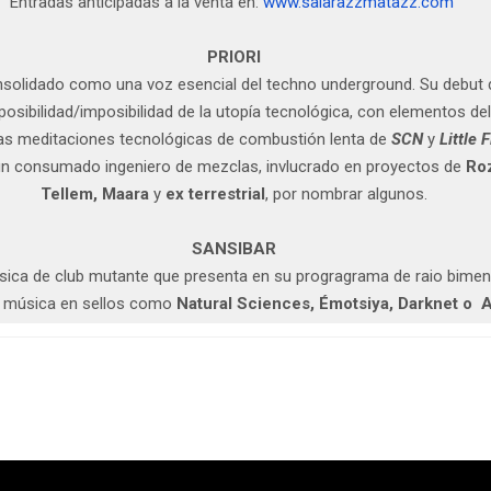
Entradas anticipadas a la venta en:
www.salarazzmatazz.com
PRIORI
onsolidado como una voz esencial del techno underground. Su debut 
a posibilidad/imposibilidad de la utopía tecnológica, con elementos d
 las meditaciones tecnológicas de combustión lenta de
SCN
y
Little 
 un consumado ingeniero de mezclas, invlucrado en proyectos de
Roz
Tellem, Maara
y
ex terrestrial
, por nombrar algunos.
SANSIBAR
ica de club mutante que presenta en su progragrama de raio bime
 música en sellos como
Natural Sciences, Émotsiya, Darknet o 