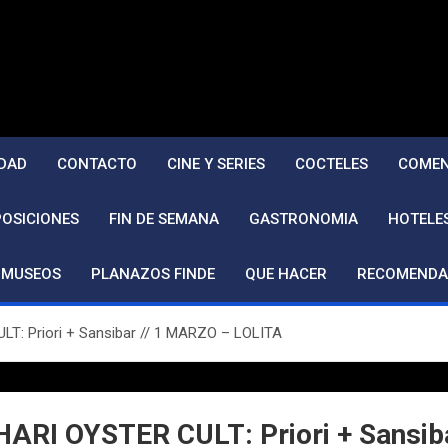
DAD
CONTACTO
CINE Y SERIES
COCTELES
COMEN
POSICIONES
FIN DE SEMANA
GASTRONOMIA
HOTELE
MUSEOS
PLANAZOS FINDE
QUE HACER
RECOMENDA
: Priori + Sansibar // 1 MARZO – LOLITA
I OYSTER CULT: Priori + Sansiba