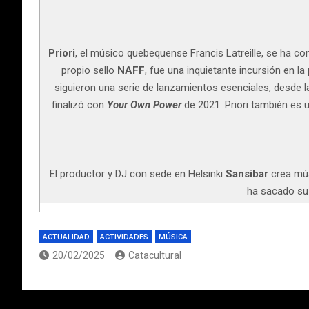
Priori
, el músico quebequense Francis Latreille, se ha c
propio sello
NAFF
, fue una inquietante incursión en l
siguieron una serie de lanzamientos esenciales, desde
finalizó con
Your Own Power
de 2021. Priori también es
El productor y DJ con sede en Helsinki
Sansibar
crea mús
ha sacado su
ACTUALIDAD
ACTIVIDADES
MÚSICA
20/02/2025
Catacultural