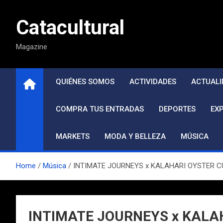
Saltar
al
Catacultural
contenido
Magazine
QUIÉNES SOMOS
ACTIVIDADES
ACTUALI
COMPRA TUS ENTRADAS
DEPORTES
EX
MARKETS
MODA Y BELLEZA
MÚSICA
Home
Música
INTIMATE JOURNEYS x KALAHARI OYSTER CULT
INTIMATE JOURNEYS x KALAHAR