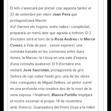
El teló s’aixecarà per primer cop aquesta tardor el
25 de setembre per rebre
Joan Pera
que
protagonitzarà
Master
Xof
. Darrere els fogons, entre rialles i complicitat,
prepararà un menú dels que agrada a tothom. El 2
d’octubre serà el torn de la
Rosa Andreu
i la
Mercè
Comes
a
Vida de peix… sense espines!,
una
comèdia basada en les converses entre dues
dones, la Marcia i la Llúcia en una sala d’espera
d’una consulta qualsevol. El 9 d’octubre ens
visitarà
José Sacristán
, protagonista de
gris
Señora de rojo sobre fondo gris
, una de les obres
més conegudes de Miguel Delibes, un pintor sumit
en una profunda crisi creativa des de la mort de la
seva esposa. I finalment,
Blanca Portillo
trepitjarà
el nostre escenari el proper 18 de novembre
amb
Silencio.
Guanyadora del Premi Goya a la millor