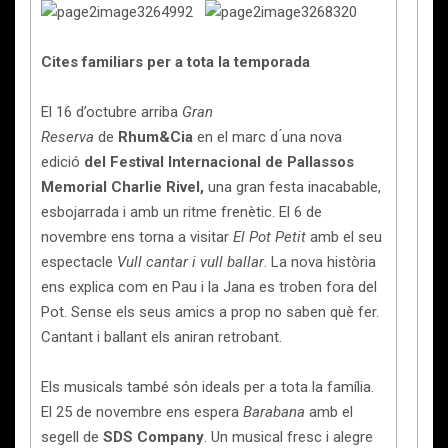
Cites familiars per a tota la temporada
El 16 d’octubre arriba
Gran
Reserva
de
Rhum&Cia
en el marc d ́una nova
edició
del Festival Internacional de Pallassos
Memorial Charlie Rivel,
una gran festa inacabable,
esbojarrada i amb un ritme frenètic. El 6 de
novembre ens torna a visitar
El Pot Petit
amb el seu
espectacle
Vull cantar i vull ballar
. La nova història
ens explica com en Pau i la Jana es troben fora del
Pot. Sense els seus amics a prop no saben què fer.
Cantant i ballant els aniran retrobant.
Els musicals també són ideals per a tota la família.
El 25 de novembre ens espera
Barabana
amb el
segell de
SDS Company
. Un musical fresc i alegre