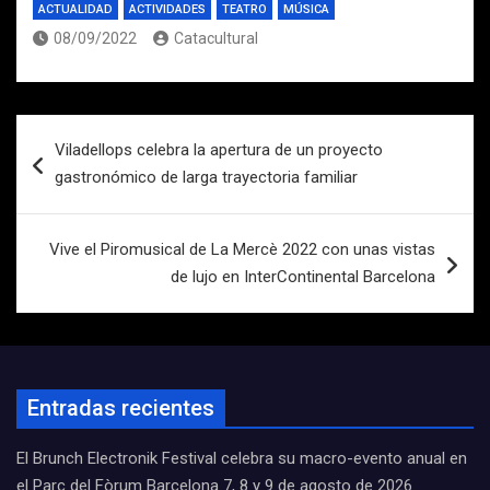
ACTUALIDAD
ACTIVIDADES
TEATRO
MÚSICA
08/09/2022
Catacultural
Navegación
Viladellops celebra la apertura de un proyecto
de
gastronómico de larga trayectoria familiar
entradas
Vive el Piromusical de La Mercè 2022 con unas vistas
de lujo en InterContinental Barcelona
Entradas recientes
El Brunch Electronik Festival celebra su macro-evento anual en
el Parc del Fòrum Barcelona 7, 8 y 9 de agosto de 2026