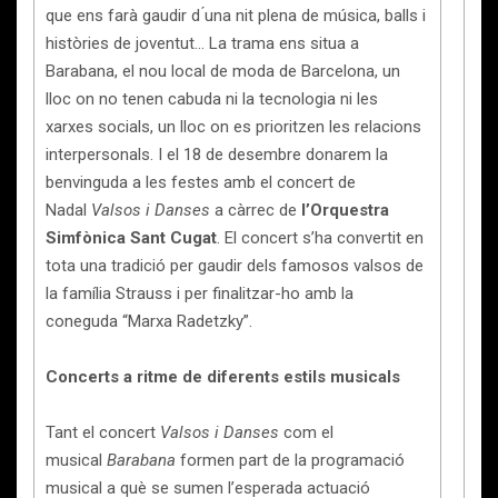
que ens farà gaudir d ́una nit plena de música, balls i
històries de joventut… La trama ens situa a
Barabana, el nou local de moda de Barcelona, un
lloc on no tenen cabuda ni la tecnologia ni les
xarxes socials, un lloc on es prioritzen les relacions
interpersonals. I el 18 de desembre donarem la
benvinguda a les festes amb el concert de
Nadal
Valsos i Danses
a càrrec de
l’Orquestra
Simfònica Sant Cugat
. El concert s’ha convertit en
tota una tradició per gaudir dels famosos valsos de
la família Strauss i per finalitzar-ho amb la
coneguda “Marxa Radetzky”.
Concerts a ritme de diferents estils musicals
Tant el concert
Valsos i Danses
com el
musical
Barabana
formen part de la programació
musical a què se sumen l’esperada actuació