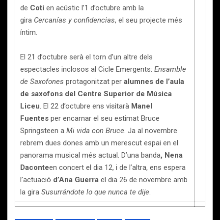
de
Coti
en acústic l’1 d’octubre amb la
gira
Cercanías y confidencias
, el seu projecte més
íntim.
El 21 d’octubre serà el torn d’un altre dels
espectacles inclosos al Cicle Emergents:
Ensamble
de Saxofones
protagonitzat per
alumnes de l’aula
de saxofons del Centre Superior de Música
Liceu
. El 22 d’octubre ens visitarà
Manel
Fuentes
per encarnar el seu estimat Bruce
Springsteen a
Mi vida con Bruce
. Ja al novembre
rebrem dues dones amb un merescut espai en el
panorama musical més actual. D’una banda
, Nena
Daconte
en concert el dia 12, i de l’altra, ens espera
l’actuació
d’Ana Guerra
el dia 26 de novembre amb
la gira
Susurrándote lo que nunca te dije
.