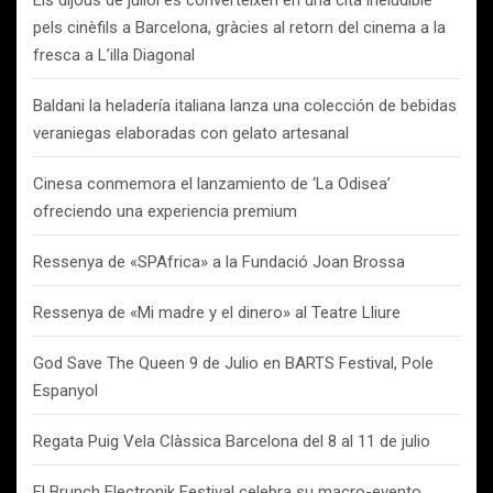
Els dijous de juliol es converteixen en una cita ineludible
pels cinèfils a Barcelona, gràcies al retorn del cinema a la
fresca a L’illa Diagonal
Baldani la heladería italiana lanza una colección de bebidas
veraniegas elaboradas con gelato artesanal
Cinesa conmemora el lanzamiento de ‘La Odisea’
ofreciendo una experiencia premium
Ressenya de «SPAfrica» a la Fundació Joan Brossa
Ressenya de «Mi madre y el dinero» al Teatre Lliure
God Save The Queen 9 de Julio en BARTS Festival, Pole
Espanyol
Regata Puig Vela Clàssica Barcelona del 8 al 11 de julio
El Brunch Electronik Festival celebra su macro-evento