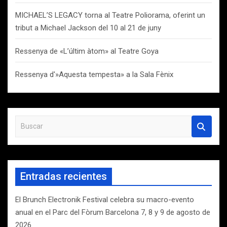
MICHAEL’S LEGACY torna al Teatre Poliorama, oferint un
tribut a Michael Jackson del 10 al 21 de juny
Ressenya de «L’últim àtom» al Teatre Goya
Ressenya d'»Aquesta tempesta» a la Sala Fènix
B
u
s
c
a
Entradas recientes
r
El Brunch Electronik Festival celebra su macro-evento
anual en el Parc del Fòrum Barcelona 7, 8 y 9 de agosto de
2026