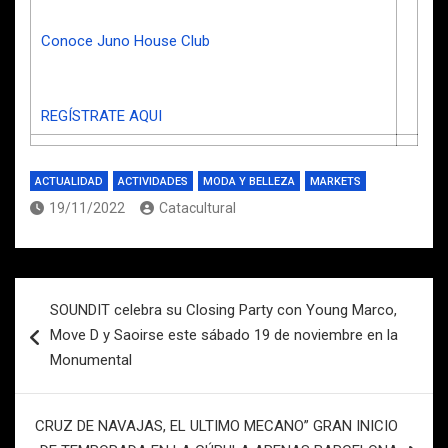
Conoce Juno House Club
REGÍSTRATE AQUI
ACTUALIDAD
ACTIVIDADES
MODA Y BELLEZA
MARKETS
19/11/2022
Catacultural
Navegación
SOUNDIT celebra su Closing Party con Young Marco,
de
Move D y Saoirse este sábado 19 de noviembre en la
entradas
Monumental
CRUZ DE NAVAJAS, EL ULTIMO MECANO” GRAN INICIO