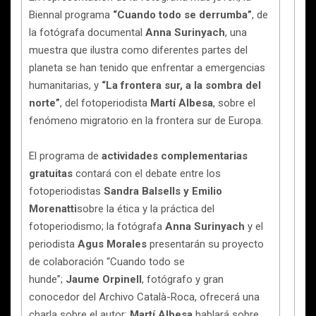
Biennal programa
“Cuando todo se derrumba”
, de
la fotógrafa documental
Anna Surinyach
, una
muestra que ilustra como diferentes partes del
planeta se han tenido que enfrentar a emergencias
humanitarias, y
“La frontera sur, a la sombra del
norte”
, del fotoperiodista
Martí Albesa
, sobre el
fenómeno migratorio en la frontera sur de Europa.
El programa de
actividades complementarias
gratuitas
contará con el debate entre los
fotoperiodistas
Sandra Balsells y Emilio
Morenatti
sobre la ética y la práctica del
fotoperiodismo; la fotógrafa
Anna Surinyach
y el
periodista
Agus Morales
presentarán su proyecto
de colaboración “Cuando todo se
hunde”;
Jaume Orpinell
, fotógrafo y gran
conocedor del Archivo Català-Roca, ofrecerá una
charla sobre el autor;
Martí Albesa
hablará sobre