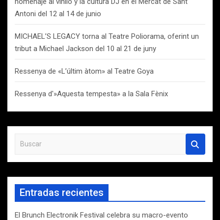
homenaje al vinilo y la cultura DJ en el Mercat de Sant
Antoni del 12 al 14 de junio
MICHAEL’S LEGACY torna al Teatre Poliorama, oferint un
tribut a Michael Jackson del 10 al 21 de juny
Ressenya de «L’últim àtom» al Teatre Goya
Ressenya d'»Aquesta tempesta» a la Sala Fènix
B
u
s
c
a
Entradas recientes
r
El Brunch Electronik Festival celebra su macro-evento