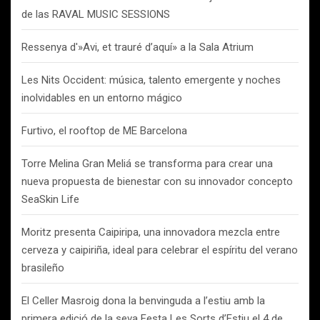
de las RAVAL MUSIC SESSIONS
Ressenya d'»Avi, et trauré d’aquí» a la Sala Atrium
Les Nits Occident: música, talento emergente y noches
inolvidables en un entorno mágico
Furtivo, el rooftop de ME Barcelona
Torre Melina Gran Meliá se transforma para crear una
nueva propuesta de bienestar con su innovador concepto
SeaSkin Life
Moritz presenta Caipiripa, una innovadora mezcla entre
cerveza y caipiriña, ideal para celebrar el espíritu del verano
brasileño
El Celler Masroig dona la benvinguda a l’estiu amb la
primera edició de la seva Festa Les Sorts d’Estiu el 4 de