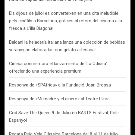
Els dijous de juliol es converteixen en una cita ineludible
pels cinèfils a Barcelona, gràcies al retorn del cinema a la
fresca a L’illa Diagonal
Baldani la heladería italiana lanza una colección de bebidas
veraniegas elaboradas con gelato artesanal
Cinesa conmemora el lanzamiento de ‘La Odisea’
ofreciendo una experiencia premium
Ressenya de «SPAfrica» a la Fundació Joan Brossa
Ressenya de «Mi madre y el dinero» al Teatre Lliure
God Save The Queen 9 de Julio en BARTS Festival, Pole
Espanyol
Regata Puig Vela Clàssica Barcelona del 8 al 11 de julio