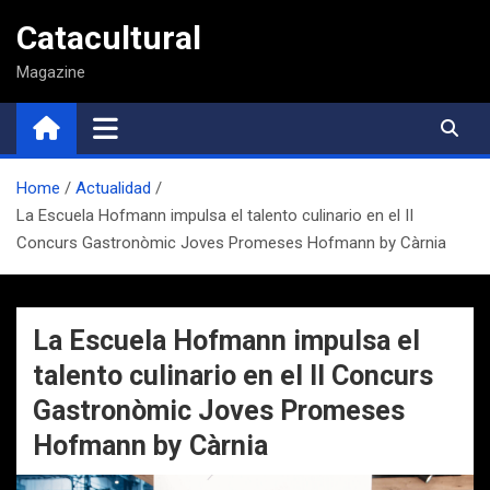
Saltar
Catacultural
al
contenido
Magazine
Home
Actualidad
La Escuela Hofmann impulsa el talento culinario en el II
Concurs Gastronòmic Joves Promeses Hofmann by Càrnia
La Escuela Hofmann impulsa el
talento culinario en el II Concurs
Gastronòmic Joves Promeses
Hofmann by Càrnia