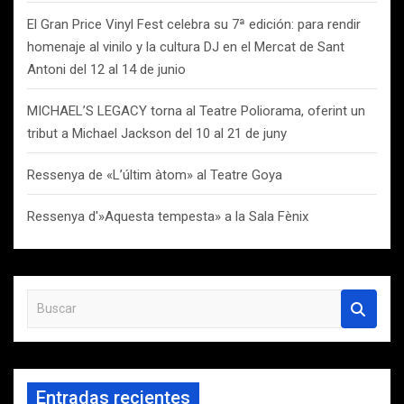
El Gran Price Vinyl Fest celebra su 7ª edición: para rendir
homenaje al vinilo y la cultura DJ en el Mercat de Sant
Antoni del 12 al 14 de junio
MICHAEL’S LEGACY torna al Teatre Poliorama, oferint un
tribut a Michael Jackson del 10 al 21 de juny
Ressenya de «L’últim àtom» al Teatre Goya
Ressenya d'»Aquesta tempesta» a la Sala Fènix
B
u
s
c
a
Entradas recientes