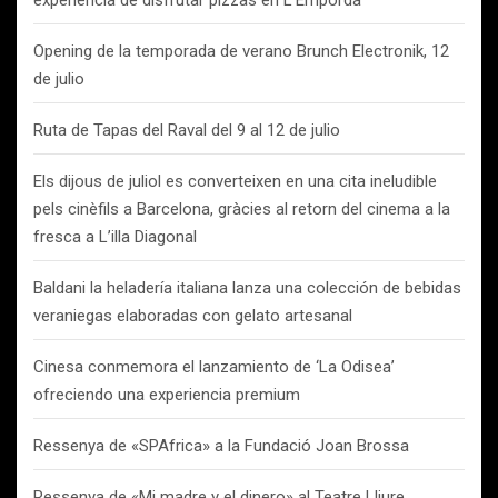
experiencia de disfrutar pizzas en L’Empordà
Opening de la temporada de verano Brunch Electronik, 12
de julio
Ruta de Tapas del Raval del 9 al 12 de julio
Els dijous de juliol es converteixen en una cita ineludible
pels cinèfils a Barcelona, gràcies al retorn del cinema a la
fresca a L’illa Diagonal
Baldani la heladería italiana lanza una colección de bebidas
veraniegas elaboradas con gelato artesanal
Cinesa conmemora el lanzamiento de ‘La Odisea’
ofreciendo una experiencia premium
Ressenya de «SPAfrica» a la Fundació Joan Brossa
Ressenya de «Mi madre y el dinero» al Teatre Lliure