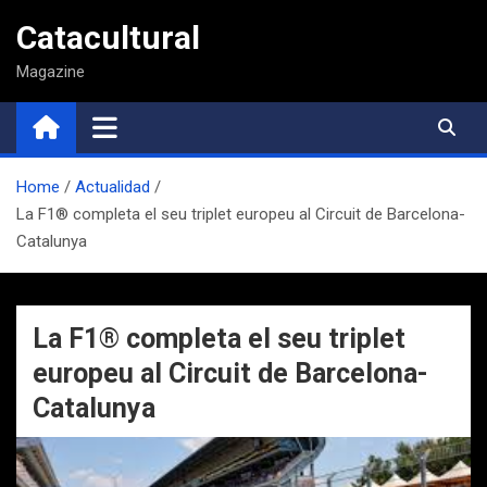
Saltar
Catacultural
al
contenido
Magazine
Home
Actualidad
La F1® completa el seu triplet europeu al Circuit de Barcelona-
Catalunya
La F1® completa el seu triplet
europeu al Circuit de Barcelona-
Catalunya