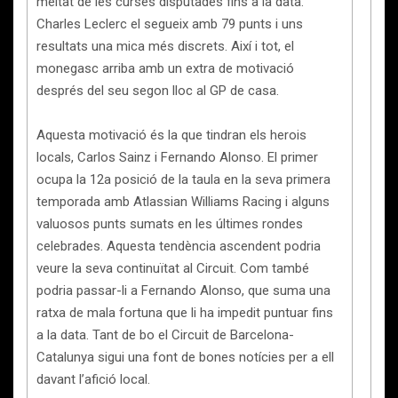
meitat de les curses disputades fins a la data.
Charles Leclerc el segueix amb 79 punts i uns
resultats una mica més discrets. Així i tot, el
monegasc arriba amb un extra de motivació
després del seu segon lloc al GP de casa.
Aquesta motivació és la que tindran els herois
locals, Carlos Sainz i Fernando Alonso. El primer
ocupa la 12a posició de la taula en la seva primera
temporada amb Atlassian Williams Racing i alguns
valuosos punts sumats en les últimes rondes
celebrades. Aquesta tendència ascendent podria
veure la seva continuïtat al Circuit. Com també
podria passar-li a Fernando Alonso, que suma una
ratxa de mala fortuna que li ha impedit puntuar fins
a la data. Tant de bo el Circuit de Barcelona-
Catalunya sigui una font de bones notícies per a ell
davant l’afició local.