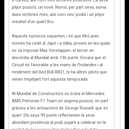
8 curses, així com tres terceres posicions. La seva
pitjor posició, un novè. Norris, per part seva, suma
dues victòries més, així com cinc podis i un pitjor
resultat d’un quart lloc.
Aquests números espanten, i és que McLaren
només ha cedit al Japó i a Itàlia, proves en les quals
es va imposar Max Verstappen, el tercer en
discòrdia al Mundial amb 136 punts. Encara que el
Circuit és favorable a les mans de l’holandès i al
rendiment del Red Bull RB21, hi ha altres pilots que
venen trepitjant fort aquesta temporada.
Al Mundial de Constructors es troba el Mercedes
AMG Petronas F1 Team en segona posició, en part
gràcies a les actuacions de George Russell, que és
quart. Els seus 99 punts reflecteixen la seva
abundant presència al podi, pujant a celebrar en la