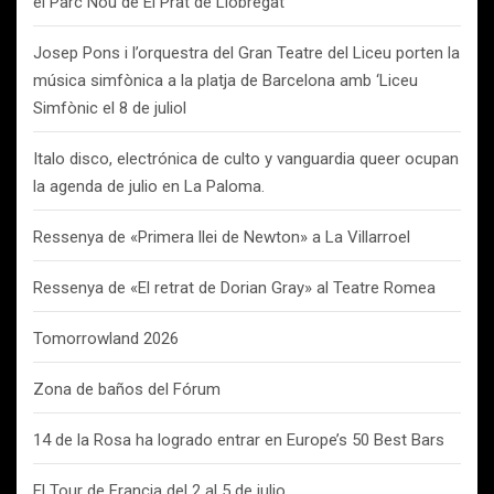
el Parc Nou de El Prat de Llobregat
Josep Pons i l’orquestra del Gran Teatre del Liceu porten la
música simfònica a la platja de Barcelona amb ‘Liceu
Simfònic el 8 de juliol
Italo disco, electrónica de culto y vanguardia queer ocupan
la agenda de julio en La Paloma.
Ressenya de «Primera llei de Newton» a La Villarroel
Ressenya de «El retrat de Dorian Gray» al Teatre Romea
Tomorrowland 2026
Zona de baños del Fórum
14 de la Rosa ha logrado entrar en Europe’s 50 Best Bars
El Tour de Francia del 2 al 5 de julio