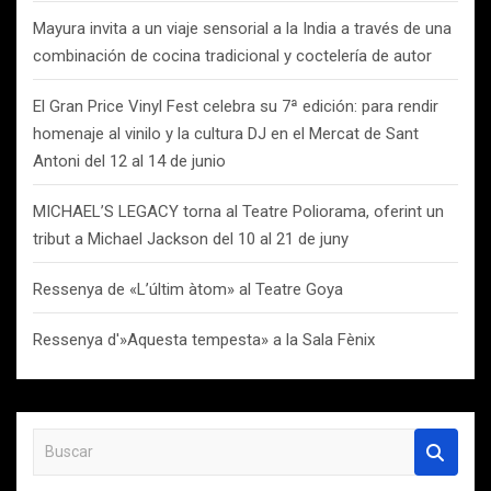
Mayura invita a un viaje sensorial a la India a través de una
combinación de cocina tradicional y coctelería de autor
El Gran Price Vinyl Fest celebra su 7ª edición: para rendir
homenaje al vinilo y la cultura DJ en el Mercat de Sant
Antoni del 12 al 14 de junio
MICHAEL’S LEGACY torna al Teatre Poliorama, oferint un
tribut a Michael Jackson del 10 al 21 de juny
Ressenya de «L’últim àtom» al Teatre Goya
Ressenya d'»Aquesta tempesta» a la Sala Fènix
B
u