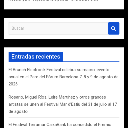
B
u
s
c
a
Entradas recientes
r
El Brunch Electronik Festival celebra su macro-evento
anual en el Parc del Fòrum Barcelona 7, 8 y 9 de agosto de
2026
Rosario, Miguel Ríos, Leire Martínez y otros grandes
artistas se unen al Festival Mar d’Estiu del 31 de julio al 17
de agosto
El Festival Terramar CaixaBank ha concedido el Premio