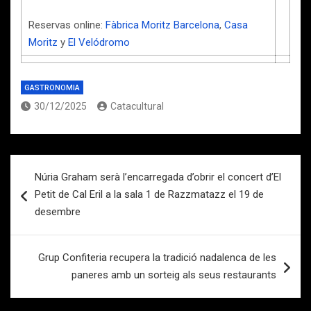
Reservas online:
Fàbrica Moritz Barcelona
,
Casa
Moritz
y
El Velódromo
GASTRONOMIA
30/12/2025
Catacultural
Navegación
Núria Graham serà l’encarregada d’obrir el concert d’El
de
Petit de Cal Eril a la sala 1 de Razzmatazz el 19 de
entradas
desembre
Grup Confiteria recupera la tradició nadalenca de les
paneres amb un sorteig als seus restaurants