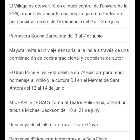
El Village es convertirà en el nucli central de l’univers de la
F1®, oferint als visitants una amplia gamma d’activitats
per gaudir al màxim de l’experiència del 9 al 13 de juny.
Primavera Sound Barcelona del 3 al 7 de junio
Mayura invita a un viaje sensorial a la India a través de una
combinación de cocina tradicional y coctelería de autor
El Gran Price Vinyl Fest celebra su 7ª edición: para rendir
homenaje al vinilo y la cultura DJ en el Mercat de Sant
Antoni del 12 al 14 de junio
MICHAEL’S LEGACY torna al Teatre Poliorama, oferint un
tribut a Michael Jackson del 10 al 21 de juny
Ressenya de «L’últim àtom» al Teatre Goya
Ressenya d'»Aquesta tempesta» a la Sala Fènix