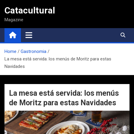
Saltar
Catacultural
al
contenido
Magazine
Home
Gastronomia
La mesa está servida: los menús de Moritz para estas
Navidades
La mesa está servida: los menús
de Moritz para estas Navidades