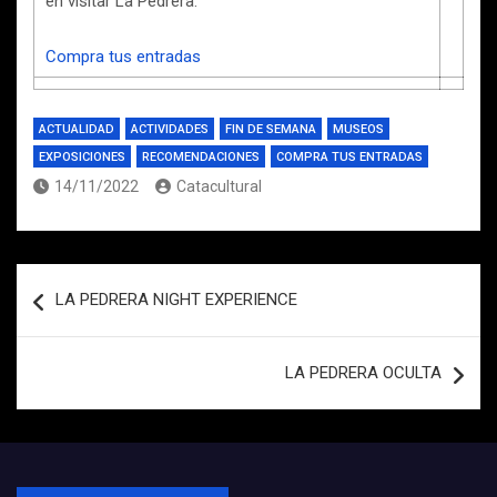
en visitar La Pedrera.
Compra tus entradas
ACTUALIDAD
ACTIVIDADES
FIN DE SEMANA
MUSEOS
EXPOSICIONES
RECOMENDACIONES
COMPRA TUS ENTRADAS
14/11/2022
Catacultural
Navegación
LA PEDRERA NIGHT EXPERIENCE
de
entradas
LA PEDRERA OCULTA