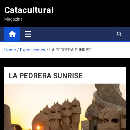
Saltar
Catacultural
al
contenido
Magazine
Home
Exposiciones
LA PEDRERA SUNRISE
LA PEDRERA SUNRISE