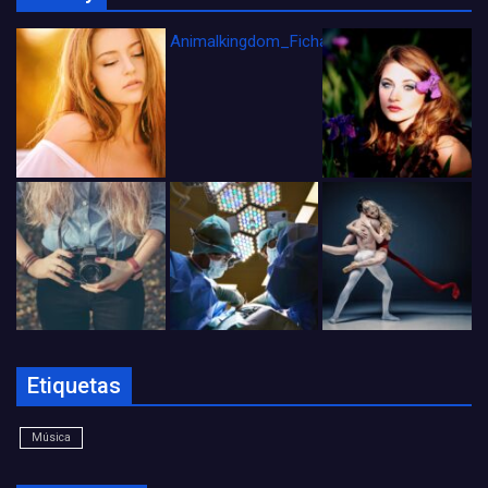
Animalkingdom_FichaCine
Etiquetas
Música