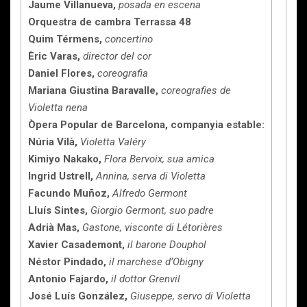
Jaume Villanueva,
posada en escena
Orquestra de cambra Terrassa 48
Quim Térmens,
concertino
Èric Varas,
director del cor
Daniel Flores,
coreografia
Mariana Giustina Baravalle,
coreografies de
Violetta nena
Òpera Popular de Barcelona,
companyia estable:
Núria Vilà,
Violetta Valéry
Kimiyo Nakako,
Flora Bervoix, sua amica
Ingrid Ustrell,
Annina, serva di Violetta
Facundo Muñoz,
Alfredo Germont
Lluís Sintes,
Giorgio Germont, suo padre
Adrià Mas,
Gastone, visconte di Létorières
Xavier Casademont,
il barone Douphol
Néstor Pindado,
il marchese d’Obigny
Antonio Fajardo,
il dottor Grenvil
José Luís González,
Giuseppe, servo di Violetta