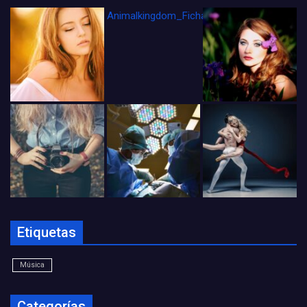
Animalkingdom_FichaCine
Etiquetas
Música
Categorías