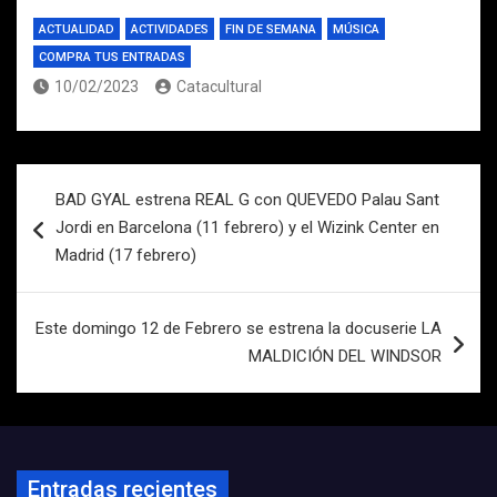
ACTUALIDAD
ACTIVIDADES
FIN DE SEMANA
MÚSICA
COMPRA TUS ENTRADAS
10/02/2023
Catacultural
Navegación
BAD GYAL estrena REAL G con QUEVEDO Palau Sant
de
Jordi en Barcelona (11 febrero) y el Wizink Center en
entradas
Madrid (17 febrero)
Este domingo 12 de Febrero se estrena la docuserie LA
MALDICIÓN DEL WINDSOR
Entradas recientes