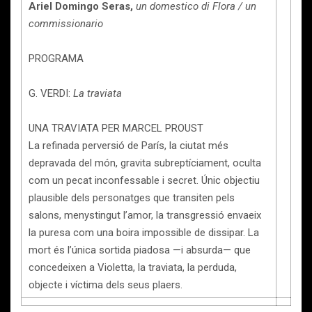
Ariel Domingo Seras,
un domestico di Flora / un
commissionario
PROGRAMA
G. VERDI:
La traviata
UNA TRAVIATA PER MARCEL PROUST
La refinada perversió de París, la ciutat més
depravada del món, gravita subreptíciament, oculta
com un pecat inconfessable i secret. Únic objectiu
plausible dels personatges que transiten pels
salons, menystingut l’amor, la transgressió envaeix
la puresa com una boira impossible de dissipar. La
mort és l’única sortida piadosa —i absurda— que
concedeixen a Violetta, la traviata, la perduda,
objecte i víctima dels seus plaers.