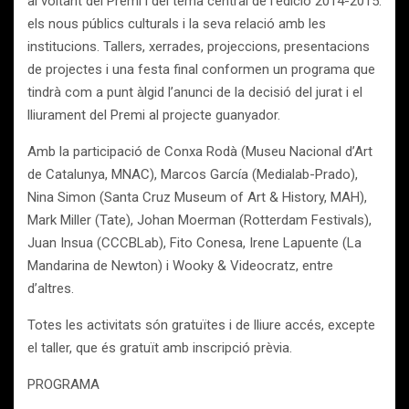
al voltant del Premi i del tema central de l’edició 2014-2015:
els nous públics culturals i la seva relació amb les
institucions. Tallers, xerrades, projeccions, presentacions
de projectes i una festa final conformen un programa que
tindrà com a punt àlgid l’anunci de la decisió del jurat i el
lliurament del Premi al projecte guanyador.
Amb la participació de Conxa Rodà (Museu Nacional d’Art
de Catalunya, MNAC), Marcos García (Medialab-Prado),
Nina Simon (Santa Cruz Museum of Art & History, MAH),
Mark Miller (Tate), Johan Moerman (Rotterdam Festivals),
Juan Insua (CCCBLab), Fito Conesa, Irene Lapuente (La
Mandarina de Newton) i Wooky & Videocratz, entre
d’altres.
Totes les activitats són gratuïtes i de lliure accés, excepte
el taller, que és gratuït amb inscripció prèvia.
PROGRAMA