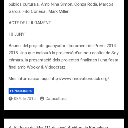
públics culturals.
Amb Nina Simon, Conxa Rodà, Marcos
García, Fito Conesa i Mark Miller.
ACTE DE LLIURAMENT
10 JUNY
Anunci del projecte guanyador i lliurament del Premi 2014-
2015. Una que inclourà la projecció d’un nou capítol de Soy
cámara, la presentació dels projectes finalistes i una festa
final amb Wooky & Videocratz.
Més información aquí http://www.innovationcccb.org/
EXPOSICIONES
08/06/2015
Catacultural
Navegación
El Perro del Mar (11 de juny) Auditori de Barcelona