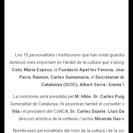
Les 10 personalitats i institucions que han estat guardonat
distinció més important en l’àmbit de la cultura que s’atorga a 
Cots
,
Maria Espeus
, la
Fundació Apel·les Fenosa
,
Joan Fra
Parra
,
Raimon
,
Carles Santamaria
, el
Secretariat de Cor
Catalunya (SCIC)
,
Albert Serra
i
Emma Vilar
La cerimònia serà presidida pel
M. Hble. Sr. Carles Puigdem
Generalitat de Catalunya. Hi assistiran també el conseller de Cu
Vila
i el president del CoNCA,
Sr. Carles Duarte
.
Lluís Danès
direcció artística de la vetllada i l’actriu
Miranda Gas
en ser
Nombroses personalitats del món de la cultura i de la societat