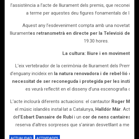
l’assistència a l’acte de lliurament dels premis, que reconeixen el 
a terme per aquestes deu figures fonamentals de la cul
Aquest any l’esdeveniment compta amb una novetat impor
lliurament
es retransmetrà en directe per la Televisió de Ca
19.30 hores.
La cultura: lliure i en moviment
L’eix vertebrador de la cerimònia de lliurament dels Premis N
d’enguany incideix en
la natura renovadora i de rebel·lió de la
necessitat de ser reconeguda i protegida per les instituc
es veurà reflectit en el disseny d’una escenografia creat
L’acte inclourà diferents actuacions: el cantautor
Roger Mas
, 
el músic islandès instal·lat a Catalunya,
Halldór Már
. Actuar
de
l’Esbart Dansaire de Rubí
i un
cor de nens cantaires de
reserva d’altres sorpreses que s’aniran desvetllant a mesura
ACTUALIDAD
ACTIVIDADES