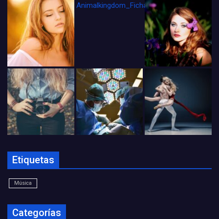
Animalkingdom_FichaCine
Etiquetas
Música
Categorías