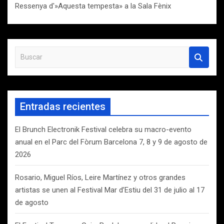
Ressenya d'»Aquesta tempesta» a la Sala Fènix
B
u
s
c
a
Entradas recientes
r
El Brunch Electronik Festival celebra su macro-evento
anual en el Parc del Fòrum Barcelona 7, 8 y 9 de agosto de
2026
Rosario, Miguel Ríos, Leire Martínez y otros grandes
artistas se unen al Festival Mar d’Estiu del 31 de julio al 17
de agosto