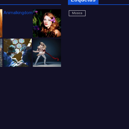
Animalkingdom_FichaCine
Música