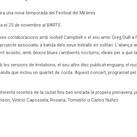
a una nova temporada del Festival del Mil·lenni
ua el 25 de novembre al BARTS
ses col·laboracions amb Isobell Campbell o el seu amic Greg Dulli a 
rojecte associatiu a banda dels seus treballs en solitari. L’aliança 
nt acústic, amb deixos blues i ambients nocturns, ideals per a què l
 les versions de Imitations, el seu altre disc publicat enguany, el n
nda que inclou un quartet de corda. Aquest concert, programat pel 
 diferents recintes de la ciutat fins ben entrada la propera primavera
ison, Vinicio Capossela, Rosana, Tomatito o Carlos Núñez.