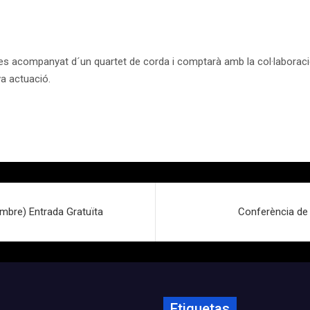
es acompanyat d´un quartet de corda i comptarà amb la col·laboració
va actuació.
mbre) Entrada Gratuïta
Conferència de
Etiquetas