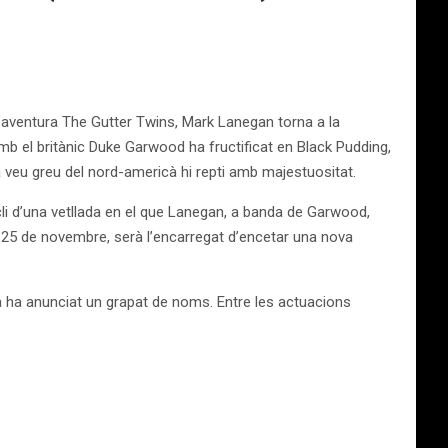
l’aventura The Gutter Twins, Mark Lanegan torna a la
amb el britànic Duke Garwood ha fructificat en Black Pudding,
a veu greu del nord-americà hi repti amb majestuositat.
ucli d’una vetllada en el que Lanegan, a banda de Garwood,
25 de novembre, serà l’encarregat d’encetar una nova
, ja ha anunciat un grapat de noms. Entre les actuacions