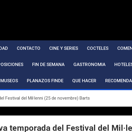
DAD
CONTACTO
CINE Y SERIES
COCTELES
COMEN
POSICIONES
FIN DE SEMANA
GASTRONOMIA
HOTELE
MUSEOS
PLANAZOS FINDE
QUE HACER
RECOMENDA
 Festival del Mil·lenni (25 de novembre) Barts
a temporada del Festival del Mil·l