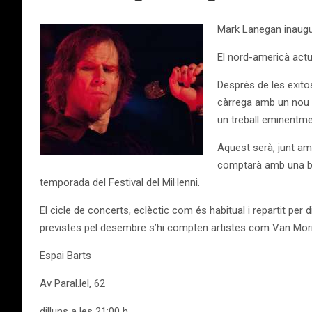
Mark Lanegan inaugur
El nord-americà act
Després de les exito
càrrega amb un nou p
un treball eminentme
Aquest serà, junt amb
comptarà amb una ba
temporada del Festival del Mil·lenni.
El cicle de concerts, eclèctic com és habitual i repartit per
previstes pel desembre s’hi compten artistes com Van Morr
Espai Barts
Av Paral.lel, 62
dilluns a les 21:00 h