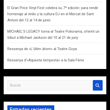
El Gran Price Vinyl Fest celebra su 7ª edición: para rendir
homenaje al vinilo y la cultura DJ en el Mercat de Sant
Antoni del 12 al 14 de junio
MICHAEL’S LEGACY torna al Teatre Poliorama, oferint un
tribut a Michael Jackson del 10 al 21 de juny
Ressenya de «L’últim àtom» al Teatre Goya
Ressenya d'»Aquesta tempesta» a la Sala Fènix
B
u
s
c
a
Entradas recientes