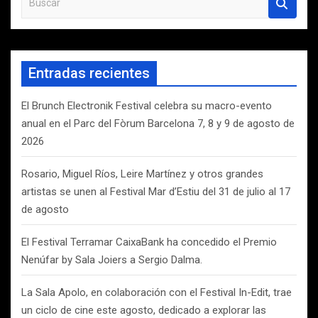
u
s
c
a
Entradas recientes
r
El Brunch Electronik Festival celebra su macro-evento
anual en el Parc del Fòrum Barcelona 7, 8 y 9 de agosto de
2026
Rosario, Miguel Ríos, Leire Martínez y otros grandes
artistas se unen al Festival Mar d’Estiu del 31 de julio al 17
de agosto
El Festival Terramar CaixaBank ha concedido el Premio
Nenúfar by Sala Joiers a Sergio Dalma.
La Sala Apolo, en colaboración con el Festival In-Edit, trae
un ciclo de cine este agosto, dedicado a explorar las