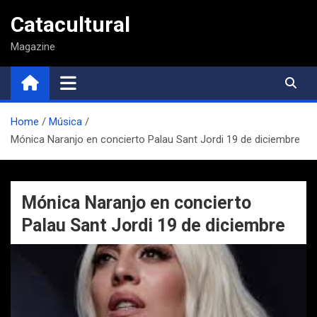
Saltar
Catacultural
al
contenido
Magazine
Home
Música
Mónica Naranjo en concierto Palau Sant Jordi 19 de diciembre
Mónica Naranjo en concierto
Palau Sant Jordi 19 de diciembre