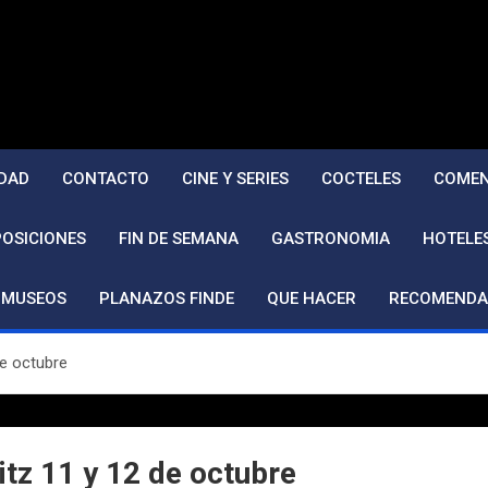
DAD
CONTACTO
CINE Y SERIES
COCTELES
COMEN
POSICIONES
FIN DE SEMANA
GASTRONOMIA
HOTELE
MUSEOS
PLANAZOS FINDE
QUE HACER
RECOMENDA
e octubre
z 11 y 12 de octubre