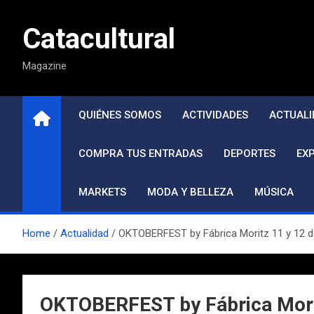
Saltar
al
Catacultural
contenido
Magazine
QUIÉNES SOMOS
ACTIVIDADES
ACTUALI
COMPRA TUS ENTRADAS
DEPORTES
EX
MARKETS
MODA Y BELLEZA
MÚSICA
Home
Actualidad
OKTOBERFEST by Fábrica Moritz 11 y 12 d
OKTOBERFEST by Fábrica Morit