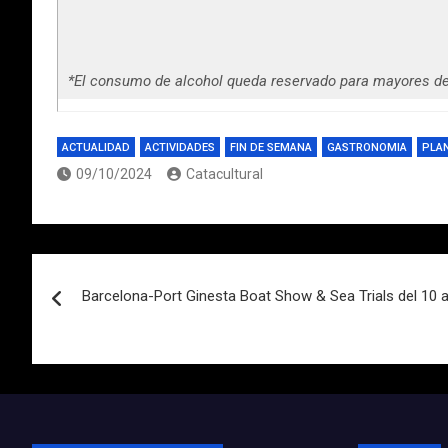
*El consumo de alcohol queda reservado para mayores de
ACTUALIDAD
ACTIVIDADES
FIN DE SEMANA
GASTRONOMIA
PLA
09/10/2024
Catacultural
Navegación
Barcelona-Port Ginesta Boat Show & Sea Trials del 10 a
de
entradas