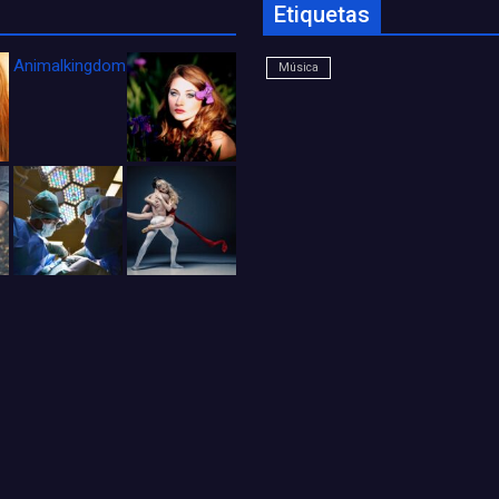
Etiquetas
Animalkingdom_FichaCine
Música