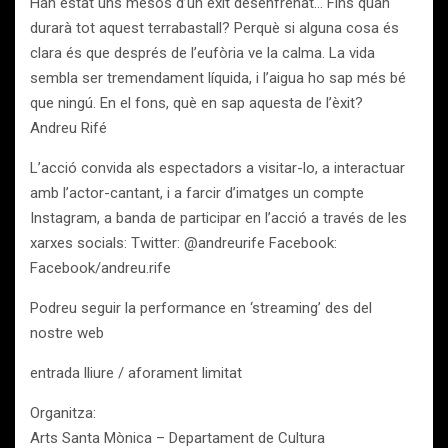
Han estat uns mesos d’un èxit desenfrenat… Fins quan
durarà tot aquest terrabastall? Perquè si alguna cosa és
clara és que després de l’eufòria ve la calma. La vida
sembla ser tremendament líquida, i l’aigua ho sap més bé
que ningú. En el fons, què en sap aquesta de l’èxit?
Andreu Rifé
L’acció convida als espectadors a visitar-lo, a interactuar
amb l’actor-cantant, i a farcir d’imatges un compte
Instagram, a banda de participar en l’acció a través de les
xarxes socials: Twitter: @andreurife Facebook:
Facebook/andreu.rife
Podreu seguir la performance en ‘streaming’ des del
nostre web
entrada lliure / aforament limitat
Organitza:
Arts Santa Mònica – Departament de Cultura