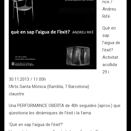
nce /
Andreu
Rifé
Què en
sap
l’aigua de
l’èxit?
Activitat
acollida
29 i
30.11.2013 / 11.00h
l’Arts Santa Mònica (Rambla, 7 Barcelona)
claustre
Una PERFORMANCE OBERTA de 40h seguides (aprox.) que
qüestiona les dinàmiques de l’èxit i la fama.
‘Què en sap l’aigua de l’èxit?’