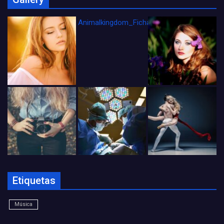
Animalkingdom_FichaCine
Etiquetas
Música