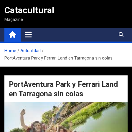
Saltar
Catacultural
al
contenido
Magazine
Home
Actualidad
PortAventura Park y Ferrari Land en Tarragona sin colas
PortAventura Park y Ferrari Land
en Tarragona sin colas