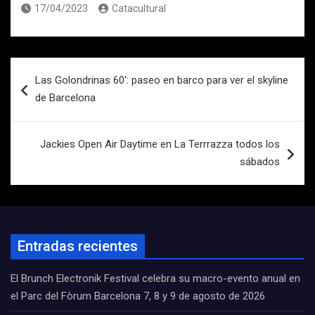
17/04/2023
Catacultural
Navegación
Las Golondrinas 60′: paseo en barco para ver el skyline
de
de Barcelona
entradas
Jackies Open Air Daytime en La Terrrazza todos los
sábados
Entradas recientes
El Brunch Electronik Festival celebra su macro-evento anual en
el Parc del Fòrum Barcelona 7, 8 y 9 de agosto de 2026